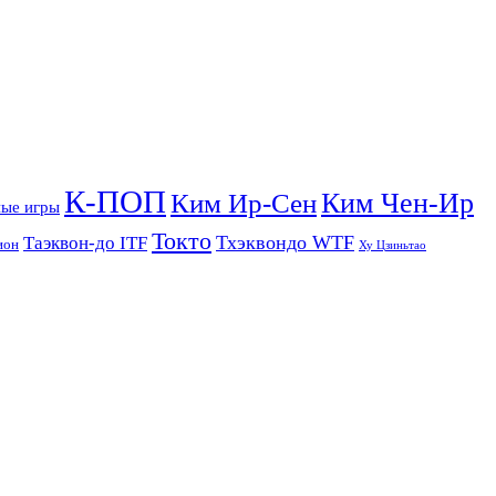
К-ПОП
Ким Чен-Ир
Ким Ир-Сен
ые игры
Токто
Тхэквондо WTF
Таэквон-до ITF
ион
Ху Цзиньтао