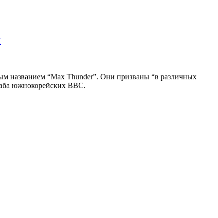
ы
м названием “Max Thunder”. Они призваны “в различных
таба южнокорейских ВВС.