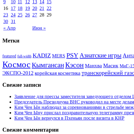
9
10
11
12
13
14
15
16
17
18
19
20
21
22
23
24
25
26
27
28
29
30
31
« Апр
Июн »
Метки
PSY
Азиатские игры
KADIZ
Анта
MERS
featured
full-width
Космос
Кэсон
Кымгансан
Масик
Манхва
МиГ-1
транскорейский газ
ЭКСПО-2012
корейская косметика
Свежие записи
Заявление для прессы заместителя заведующего отдело
Председатель Президиума ВНС руководил на месте делам
Ким Чен Ын наблюдал за соревнованиями в стрельбе ме
Ким Чен Ыну прислал поздравительную телеграмму пре
Ким Чен Ын вернулся в Пхеньян после визита в КНР
Свежие комментарии