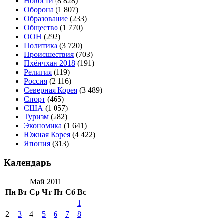
Новости
(8 828)
Оборона
(1 807)
Образование
(233)
Общество
(1 770)
ООН
(292)
Политика
(3 720)
Происшествия
(703)
Пхёнчхан 2018
(191)
Религия
(119)
Россия
(2 116)
Северная Корея
(3 489)
Спорт
(465)
США
(1 057)
Туризм
(282)
Экономика
(1 641)
Южная Корея
(4 422)
Япония
(313)
Календарь
Май 2011
Пн
Вт
Ср
Чт
Пт
Сб
Вс
1
2
3
4
5
6
7
8