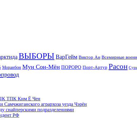
ВЫБОРЫ
рктида
ВарГейм
Всемирные военн
Виктор Ан
Расон
Мун Сон-Мён
5
ПОРОРО
Порт-Артур
Моранбон
Сур
опровод
м ЦК ТПК Ким Ё Чен
и Самчжиганского агрархоза уезда Чэрён
жду снайперскими подразделениями
зидент РФ