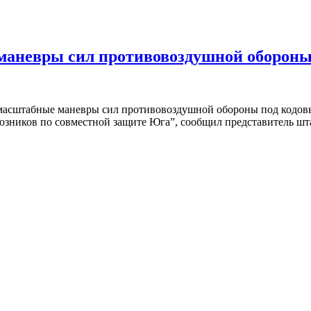
аневры сил противовоздушной оборон
масштабные маневры сил противовоздушной обороны под кодовы
юзников по совместной защите Юга”, сообщил представитель ш