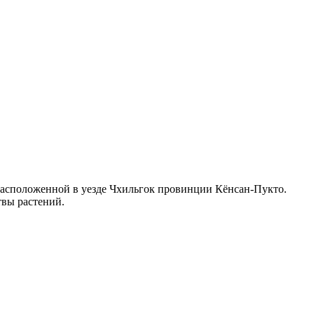
 расположенной в уезде Чхильгок провинции Кёнсан-Пукто.
твы растений.