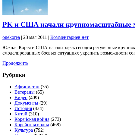
PK и США начали крупномасштабные м
onekorea
|
23 мая 2011
|
Комментариев нет
Южная Корея и США начали здесь сегодня регулярные крупно
смоделированных боевых ситуациях укрепить возможности со
Продолжить
Рубрики
Афганистан
(35)
Ветераны
(65)
Видео
(409)
Документы
(29)
История
(434)
Китай
(310)
Корейская война
(273)
Корейская волна
(468)
Культура
(792)