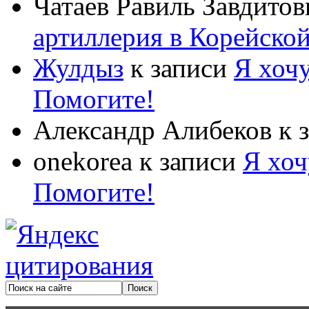
Чатаев Равиль Завдитов
артиллерия в Корейско
Жулдыз
к записи
Я хочу
Помогите!
Александр Алибеков
к 
onekorea
к записи
Я хоч
Помогите!