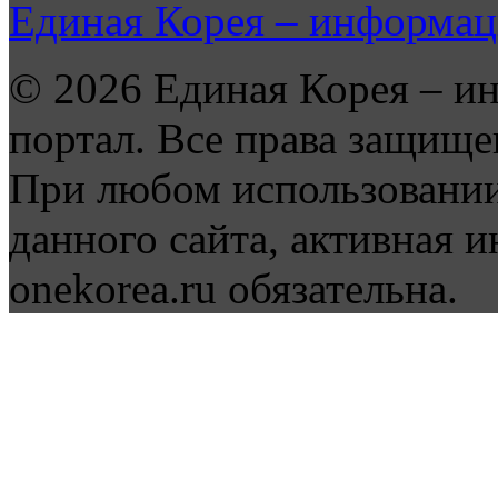
Единая Корея – информац
© 2026 Единая Корея – и
портал. Все права защище
При любом использовании
данного сайта, активная и
onekorea.ru обязательна.