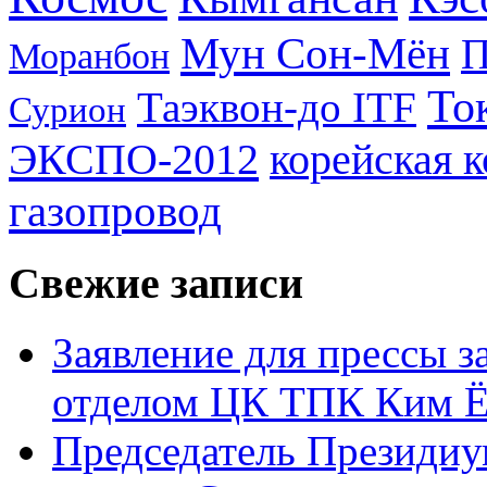
Мун Сон-Мён
Моранбон
То
Таэквон-до ITF
Сурион
ЭКСПО-2012
корейская 
газопровод
Свежие записи
Заявление для прессы 
отделом ЦК ТПК Ким Ё
Председатель Президиу