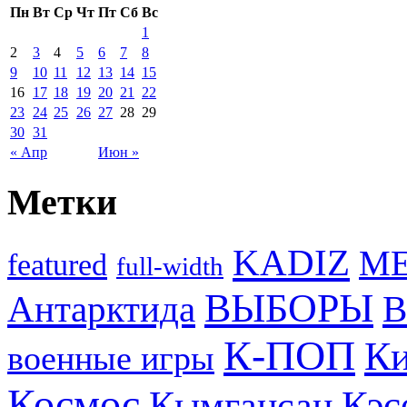
Пн
Вт
Ср
Чт
Пт
Сб
Вс
1
2
3
4
5
6
7
8
9
10
11
12
13
14
15
16
17
18
19
20
21
22
23
24
25
26
27
28
29
30
31
« Апр
Июн »
Метки
KADIZ
M
featured
full-width
ВЫБОРЫ
Антарктида
В
К-ПОП
Ки
военные игры
Космос
Кэс
Кымгансан