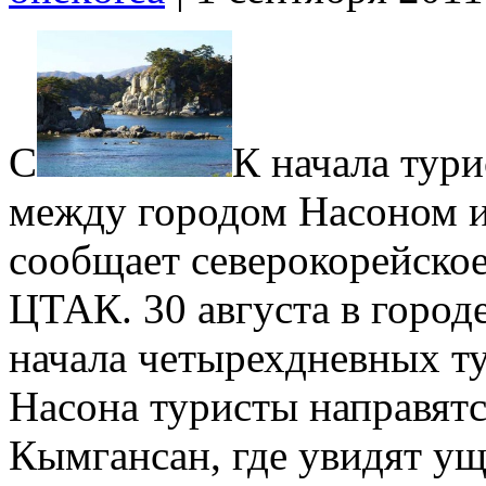
С
К начала тур
между городом Насоном и
сообщает северокорейско
ЦТАК. 30 августа в горо
начала четырехдневных ту
Насона туристы направятс
Кымгансан, где увидят ущ