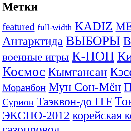
Метки
KADIZ
M
featured
full-width
ВЫБОРЫ
Антарктида
В
К-ПОП
Ки
военные игры
Космос
Кэс
Кымгансан
Мун Сон-Мён
Моранбон
То
Таэквон-до ITF
Сурион
ЭКСПО-2012
корейская 
газопровод