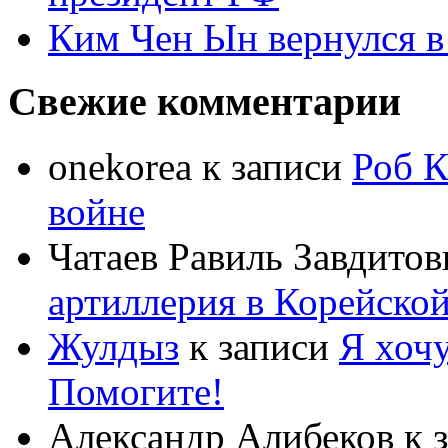
Ким Чен Ын вернулся в
Свежие комментарии
onekorea
к записи
Роб К
войне
Чатаев Равиль Завдитов
артиллерия в Корейско
Жулдыз
к записи
Я хочу
Помогите!
Александр Алибеков
к 