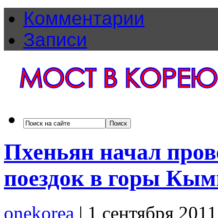
Комментарии
Записи
Пхеньян начал пров
поездок в горы Кым
onekorea
|
1 сентября 201