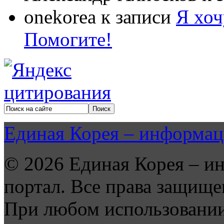
onekorea
к записи
Я хоч
Помогите!
Единая Корея – информац
© 2026 Единая Корея – и
портал. Все права защище
При любом использовании