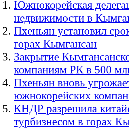
Южнокорейская делегац
недвижимости в Кымга
Пхеньян установил сро
горах Кымгансан
Закрытие Кымгансанско
компаниям РК в 500 мл
Пхеньян вновь угрожае
южнокорейских компан
КНДР разрешила китайс
турбизнесом в горах К