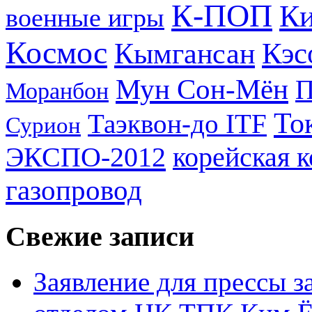
К-ПОП
Ки
военные игры
Космос
Кэс
Кымгансан
Мун Сон-Мён
Моранбон
То
Таэквон-до ITF
Сурион
ЭКСПО-2012
корейская 
газопровод
Свежие записи
Заявление для прессы 