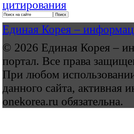
Единая Корея – информац
© 2026 Единая Корея – и
портал. Все права защище
При любом использовании
данного сайта, активная и
onekorea.ru обязательна.