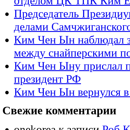
отделом ЦК ТПК Ким Ё
Председатель Президиу
делами Самчжиганского
Ким Чен Ын наблюдал з
между снайперскими п
Ким Чен Ыну прислал 
президент РФ
Ким Чен Ын вернулся в
Свежие комментарии
onekorea
к записи
Роб К