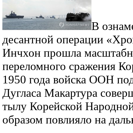
В ознам
десантной операции «Хро
Инчхон прошла масштабна
переломного сражения Ко
1950 года войска ООН по
Дугласа Макартура совер
тылу Корейской Народной
образом повлияло на дал