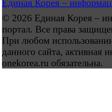
Единая Корея – информац
© 2026 Единая Корея – и
портал. Все права защище
При любом использовании
данного сайта, активная и
onekorea.ru обязательна.