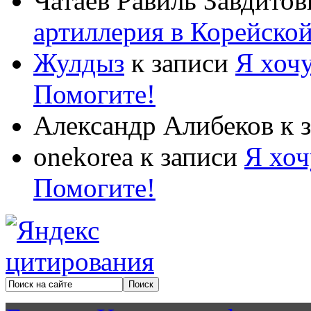
Чатаев Равиль Завдитов
артиллерия в Корейско
Жулдыз
к записи
Я хочу
Помогите!
Александр Алибеков
к 
onekorea
к записи
Я хоч
Помогите!