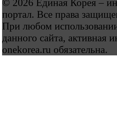
© 2026 Единая Корея – и
портал. Все права защище
При любом использовании
данного сайта, активная и
onekorea.ru обязательна.