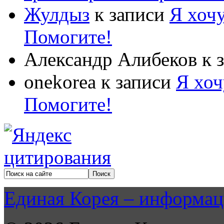
Жулдыз
к записи
Я хочу
Помогите!
Александр Алибеков
к 
onekorea
к записи
Я хоч
Помогите!
Единая Корея – информац