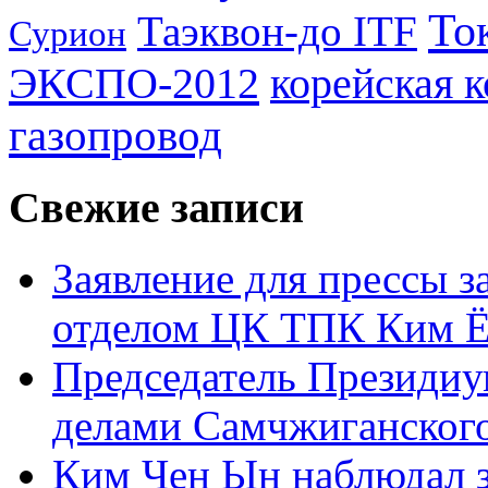
То
Таэквон-до ITF
Сурион
ЭКСПО-2012
корейская 
газопровод
Свежие записи
Заявление для прессы 
отделом ЦК ТПК Ким Ё
Председатель Президиу
делами Самчжиганского
Ким Чен Ын наблюдал з