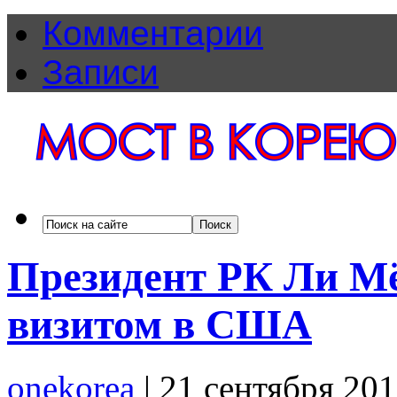
Комментарии
Записи
Президент РК Ли М
визитом в США
onekorea
|
21 сентября 20