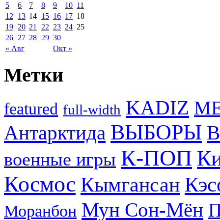
5
6
7
8
9
10
11
12
13
14
15
16
17
18
19
20
21
22
23
24
25
26
27
28
29
30
« Авг
Окт »
Метки
KADIZ
M
featured
full-width
ВЫБОРЫ
Антарктида
В
К-ПОП
Ки
военные игры
Космос
Кэс
Кымгансан
Мун Сон-Мён
Моранбон