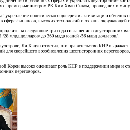
рудничество в различных сферах и укреплять двусторонние конт
ах с премьер-министром РК Ким Хван Сиком, прошедших в мину
за “укрепление политического доверия и активизацию обменов н
о в сфере финансов, высоких технологий и охраны окружающей 
 продлить на следующие три года соглашение о двусторонних ва
/28 млрд долларов/ до 360 млдр юаней /56 млрд долларов/.
уострове, Ли Кэцян отметил, что правительство КНР выражает н
вий для скорейшего возобновления шестисторонних переговоров
ной Кореи высоко оценивает роль КНР в поддержании мира и ст
ронних переговоров.