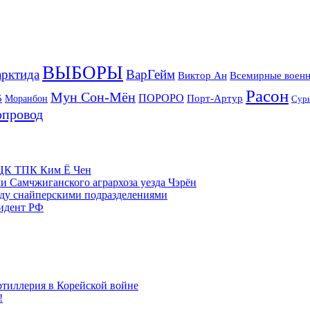
ВЫБОРЫ
рктида
ВарГейм
Всемирные военн
Виктор Ан
Расон
Мун Сон-Мён
5
ПОРОРО
Порт-Артур
Моранбон
Сур
опровод
м ЦК ТПК Ким Ё Чен
и Самчжиганского агрархоза уезда Чэрён
жду снайперскими подразделениями
зидент РФ
ртиллерия в Корейской войне
!