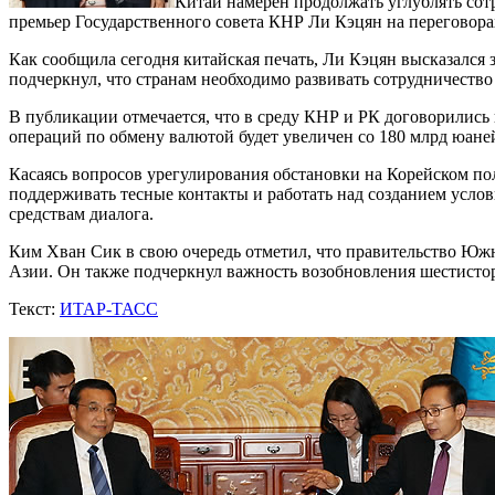
Китай намерен продолжать углублять сот
премьер Государственного совета КНР Ли Кэцян на переговор
Как сообщила сегодня китайская печать, Ли Кэцян высказался 
подчеркнул, что странам необходимо развивать сотрудничеств
В публикации отмечается, что в среду КНР и РК договорились
операций по обмену валютой будет увеличен со 180 млрд юаней 
Касаясь вопросов урегулирования обстановки на Корейском пол
поддерживать тесные контакты и работать над созданием усло
средствам диалога.
Ким Хван Сик в свою очередь отметил, что правительство Юж
Азии. Он также подчеркнул важность возобновления шестисто
Текст:
ИТАР-ТАСС