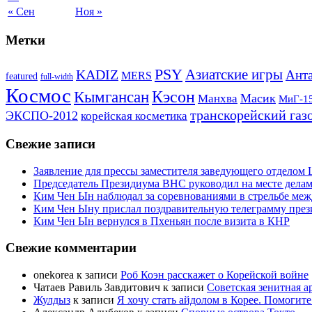
« Сен
Ноя »
Метки
PSY
Азиатские игры
KADIZ
Анта
MERS
featured
full-width
Космос
Кэсон
Кымгансан
Масик
Манхва
МиГ-1
транскорейский газ
ЭКСПО-2012
корейская косметика
Свежие записи
Заявление для прессы заместителя заведующего отдело
Председатель Президиума ВНС руководил на месте делам
Ким Чен Ын наблюдал за соревнованиями в стрельбе ме
Ким Чен Ыну прислал поздравительную телеграмму пре
Ким Чен Ын вернулся в Пхеньян после визита в КНР
Свежие комментарии
onekorea
к записи
Роб Коэн расскажет о Корейской войне
Чатаев Равиль Завдитович
к записи
Советская зенитная а
Жулдыз
к записи
Я хочу стать айдолом в Корее. Помогите