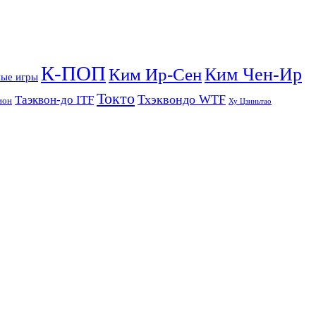
К-ПОП
Ким Чен-Ир
Ким Ир-Сен
ые игры
Токто
Тхэквондо WTF
Таэквон-до ITF
ион
Ху Цзиньтао