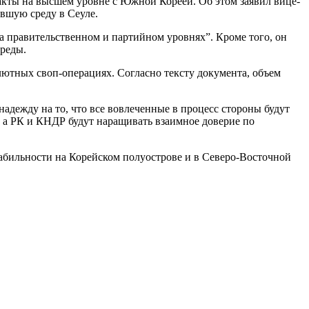
акты на высшем уровне с Южной Кореей. Об этом заявил вице-
вшую среду в Сеуле.
а правительственном и партийном уровнях”. Кроме того, он
среды.
лютных своп-операциях. Согласно тексту документа, объем
адежду на то, что все вовлеченные в процесс стороны будут
, а РК и КНДР будут наращивать взаимное доверие по
абильности на Корейском полуострове и в Северо-Восточной