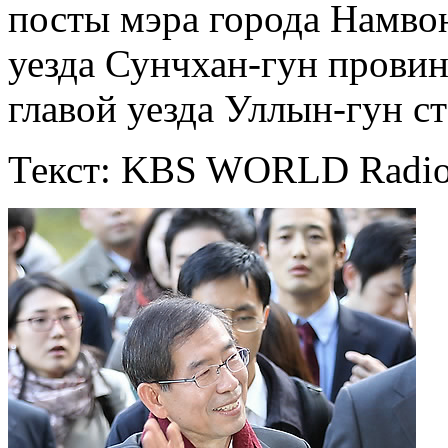
посты мэра города Намво
уезда Сунчхан-гун прови
главой уезда Уллын-гун с
Текст: KBS WORLD Radi