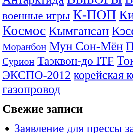
К-ПОП
Ки
военные игры
Космос
Кэс
Кымгансан
Мун Сон-Мён
Моранбон
То
Таэквон-до ITF
Сурион
ЭКСПО-2012
корейская 
газопровод
Свежие записи
Заявление для прессы 