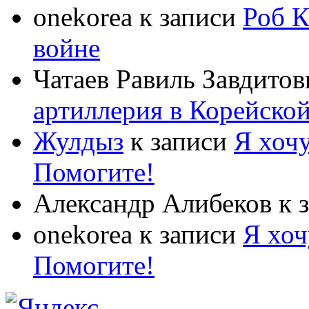
onekorea
к записи
Роб К
войне
Чатаев Равиль Завдитов
артиллерия в Корейско
Жулдыз
к записи
Я хочу
Помогите!
Александр Алибеков
к 
onekorea
к записи
Я хоч
Помогите!