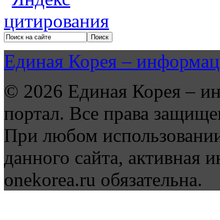
Единая Корея – информац
© 2026 Единая Корея – и
портал. Все права защище
При любом использовании
данного сайта, активная и
onekorea.ru обязательна.