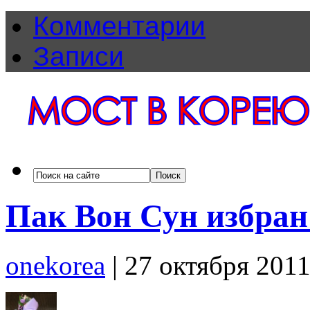
Комментарии
Записи
Пак Вон Сун избран
onekorea
|
27 октября 201