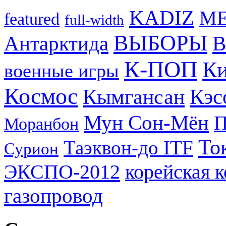
KADIZ
M
featured
full-width
ВЫБОРЫ
Антарктида
В
К-ПОП
Ки
военные игры
Космос
Кэс
Кымгансан
Мун Сон-Мён
Моранбон
То
Таэквон-до ITF
Сурион
ЭКСПО-2012
корейская 
газопровод