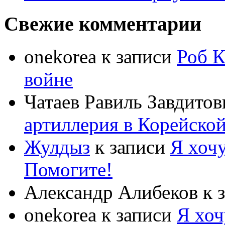
Свежие комментарии
onekorea
к записи
Роб К
войне
Чатаев Равиль Завдитов
артиллерия в Корейско
Жулдыз
к записи
Я хочу
Помогите!
Александр Алибеков
к 
onekorea
к записи
Я хоч