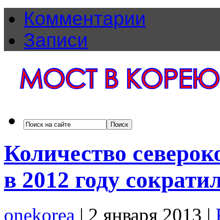
Комментарии
Записи
Количество северок
в 2012 году сократи
onekorea
|
2 января 2013
|