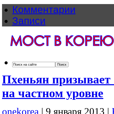
Комментарии
Записи
Пхеньян призывает 
на частном уровне
onekorea
|
9 января 2013
|