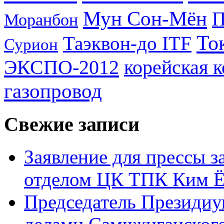
Мун Сон-Мён
Моранбон
То
Таэквон-до ITF
Сурион
ЭКСПО-2012
корейская 
газопровод
Свежие записи
Заявление для прессы 
отделом ЦК ТПК Ким Ё
Председатель Президиу