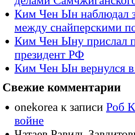
делами Самчжиганского
Ким Чен Ын наблюдал з
между снайперскими п
Ким Чен Ыну прислал 
президент РФ
Ким Чен Ын вернулся в
Свежие комментарии
onekorea
к записи
Роб К
войне
Чатаев Равиль Завдитов