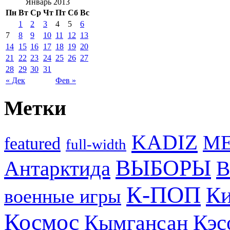
Январь 2013
Пн
Вт
Ср
Чт
Пт
Сб
Вс
1
2
3
4
5
6
7
8
9
10
11
12
13
14
15
16
17
18
19
20
21
22
23
24
25
26
27
28
29
30
31
« Дек
Фев »
Метки
KADIZ
M
featured
full-width
ВЫБОРЫ
Антарктида
В
К-ПОП
Ки
военные игры
Космос
Кэс
Кымгансан