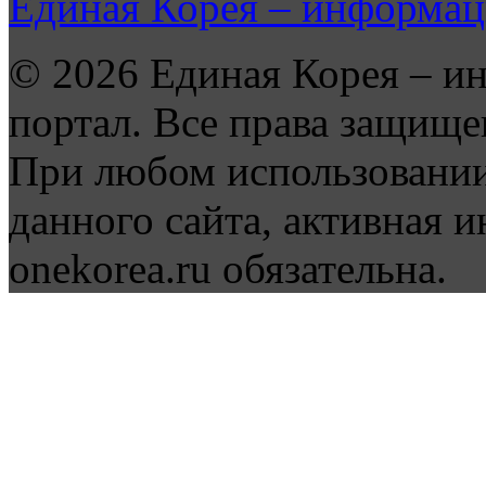
Единая Корея – информац
© 2026 Единая Корея – и
портал. Все права защище
При любом использовании
данного сайта, активная и
onekorea.ru обязательна.