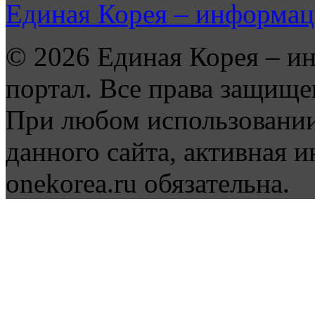
Единая Корея – информац
© 2026 Единая Корея – и
портал. Все права защище
При любом использовании
данного сайта, активная и
onekorea.ru обязательна.