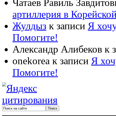
Чатаев Равиль Завдитов
артиллерия в Корейско
Жулдыз
к записи
Я хочу
Помогите!
Александр Алибеков
к 
onekorea
к записи
Я хоч
Помогите!