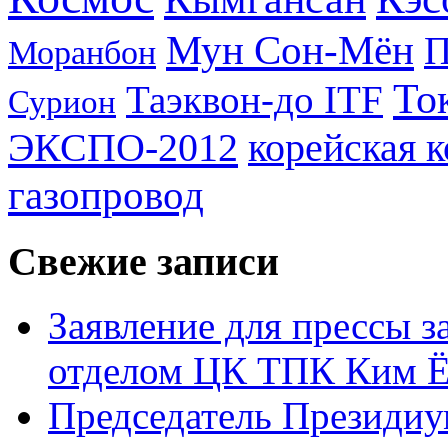
Мун Сон-Мён
Моранбон
То
Таэквон-до ITF
Сурион
ЭКСПО-2012
корейская 
газопровод
Свежие записи
Заявление для прессы 
отделом ЦК ТПК Ким Ё
Председатель Президиу