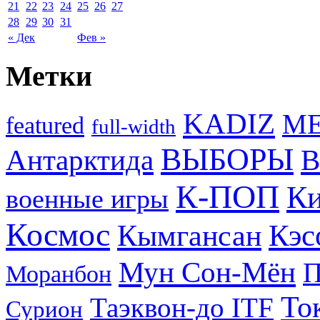
21
22
23
24
25
26
27
28
29
30
31
« Дек
Фев »
Метки
KADIZ
M
featured
full-width
ВЫБОРЫ
Антарктида
В
К-ПОП
Ки
военные игры
Космос
Кэс
Кымгансан
Мун Сон-Мён
Моранбон
То
Таэквон-до ITF
Сурион