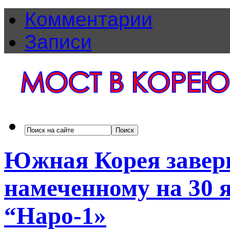
Комментарии
Записи
Южная Корея заверш
намеченному на 30 
“Наро-1»