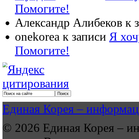
Помогите!
Александр Алибеков
к 
onekorea
к записи
Я хоч
Помогите!
Единая Корея – информац
© 2026 Единая Корея – и