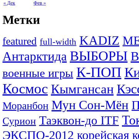
« Дек
Фев »
Метки
KADIZ
M
featured
full-width
ВЫБОРЫ
Антарктида
В
К-ПОП
Ки
военные игры
Космос
Кэс
Кымгансан
Мун Сон-Мён
Моранбон
То
Таэквон-до ITF
Сурион
ЭКСПО-2012
корейская 