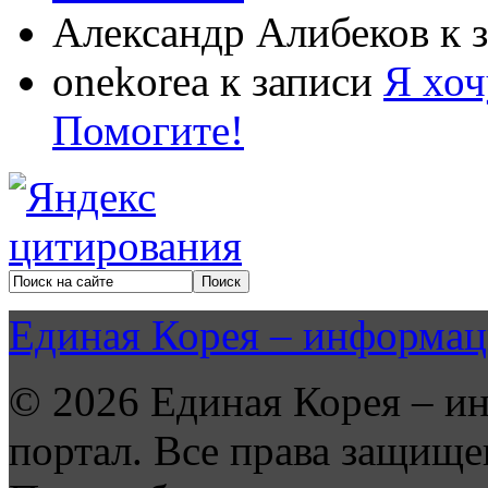
Александр Алибеков
к 
onekorea
к записи
Я хоч
Помогите!
Единая Корея – информац
© 2026 Единая Корея – и
портал. Все права защище