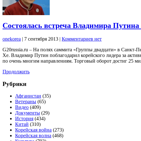
Состоялась встреча Владимира Путина
onekorea
|
7 сентября 2013
|
Комментариев нет
G20russia.ru – На полях саммита «Группы двадцати» в Санкт
Хе. Владимир Путин поблагодарил корейского лидера за актив
по очень многим направлениям. Торговый оборот достиг 25 м
Продолжить
Рубрики
Афганистан
(35)
Ветераны
(65)
Видео
(409)
Документы
(29)
История
(434)
Китай
(310)
Корейская война
(273)
Корейская волна
(468)