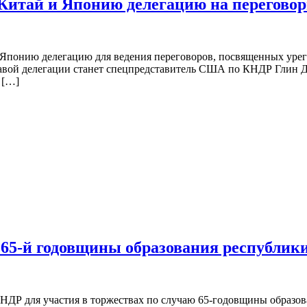
Китай и Японию делегацию на перегово
Японию делегацию для ведения переговоров, посвященных уре
авой делегации станет спецпредставитель США по КНДР Глин Дэв
 […]
65-й годовщины образования республик
Р для участия в торжествах по случаю 65-годовщины образован