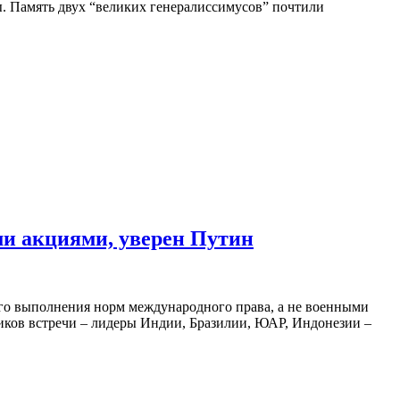
. Память двух “великих генералиссимусов” почтили
ми акциями, уверен Путин
го выполнения норм международного права, а не военными
ников встречи – лидеры Индии, Бразилии, ЮАР, Индонезии –