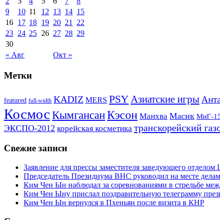
2
3
4
5
6
7
8
9
10
11
12
13
14
15
16
17
18
19
20
21
22
23
24
25
26
27
28
29
30
« Авг
Окт »
Метки
PSY
Азиатские игры
KADIZ
Анта
MERS
featured
full-width
Космос
Кэсон
Кымгансан
Масик
Манхва
МиГ-1
транскорейский газ
ЭКСПО-2012
корейская косметика
Свежие записи
Заявление для прессы заместителя заведующего отдело
Председатель Президиума ВНС руководил на месте делам
Ким Чен Ын наблюдал за соревнованиями в стрельбе ме
Ким Чен Ыну прислал поздравительную телеграмму пре
Ким Чен Ын вернулся в Пхеньян после визита в КНР