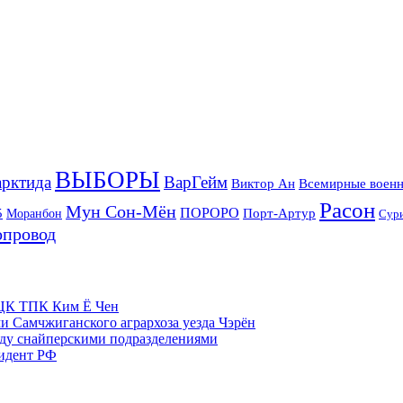
ВЫБОРЫ
рктида
ВарГейм
Всемирные военн
Виктор Ан
Расон
Мун Сон-Мён
5
ПОРОРО
Порт-Артур
Моранбон
Сур
опровод
м ЦК ТПК Ким Ё Чен
и Самчжиганского агрархоза уезда Чэрён
жду снайперскими подразделениями
зидент РФ