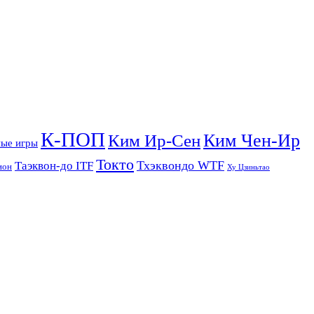
К-ПОП
Ким Чен-Ир
Ким Ир-Сен
ые игры
Токто
Тхэквондо WTF
Таэквон-до ITF
ион
Ху Цзиньтао