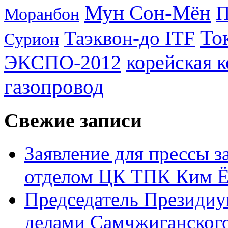
Мун Сон-Мён
Моранбон
То
Таэквон-до ITF
Сурион
ЭКСПО-2012
корейская 
газопровод
Свежие записи
Заявление для прессы 
отделом ЦК ТПК Ким Ё
Председатель Президиу
делами Самчжиганского