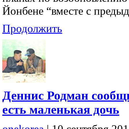
Йонбене “вместе с преды
Продолжить
Деннис Родман сообщ
есть маленькая дочь
onekorea
|
10 сентября 20