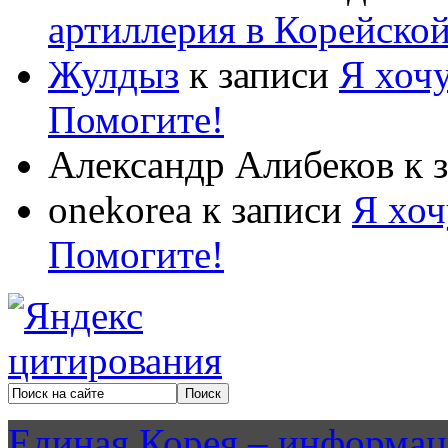
артиллерия в Корейско
Жулдыз
к записи
Я хочу
Помогите!
Александр Алибеков
к 
onekorea
к записи
Я хоч
Помогите!
Единая Корея – информац