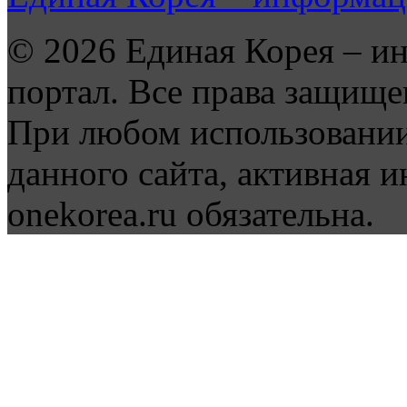
© 2026 Единая Корея – и
портал. Все права защище
При любом использовании
данного сайта, активная и
onekorea.ru обязательна.