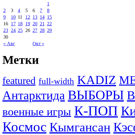
1
2
3
4
5
6
7
8
9
10
11
12
13
14
15
16
17
18
19
20
21
22
23
24
25
26
27
28
29
30
« Авг
Окт »
Метки
KADIZ
M
featured
full-width
ВЫБОРЫ
Антарктида
В
К-ПОП
Ки
военные игры
Космос
Кэс
Кымгансан