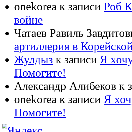
onekorea
к записи
Роб К
войне
Чатаев Равиль Завдитов
артиллерия в Корейско
Жулдыз
к записи
Я хочу
Помогите!
Александр Алибеков
к 
onekorea
к записи
Я хоч
Помогите!