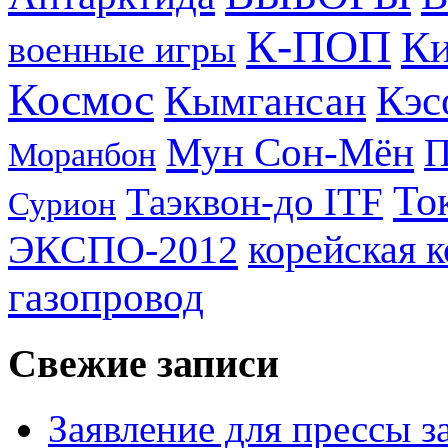
К-ПОП
Ки
военные игры
Космос
Кэс
Кымгансан
Мун Сон-Мён
Моранбон
То
Таэквон-до ITF
Сурион
ЭКСПО-2012
корейская 
газопровод
Свежие записи
Заявление для прессы 