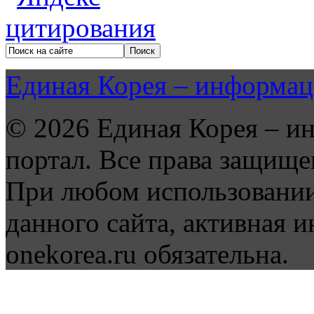
Единая Корея – информац
© 2026 Единая Корея – и
портал. Все права защище
При любом использовании
данного сайта, активная и
onekorea.ru обязательна.