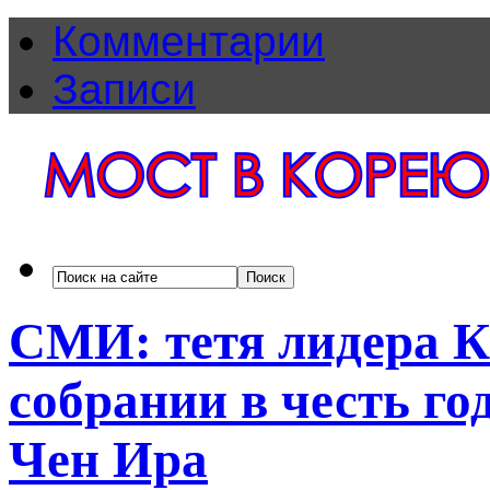
Комментарии
Записи
СМИ: тетя лидера К
собрании в честь г
Чен Ира