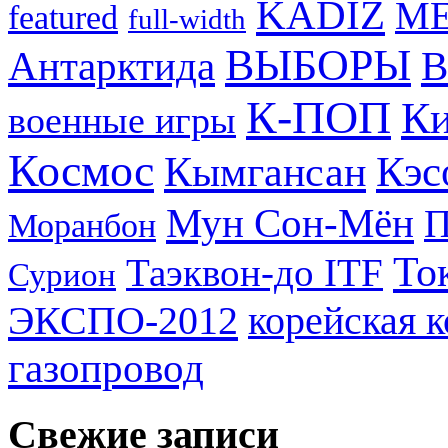
KADIZ
M
featured
full-width
ВЫБОРЫ
Антарктида
В
К-ПОП
Ки
военные игры
Космос
Кэс
Кымгансан
Мун Сон-Мён
Моранбон
То
Таэквон-до ITF
Сурион
ЭКСПО-2012
корейская 
газопровод
Свежие записи