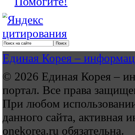
Помогите!
Единая Корея – информац
© 2026 Единая Корея – и
портал. Все права защище
При любом использовании
данного сайта, активная и
onekorea.ru обязательна.