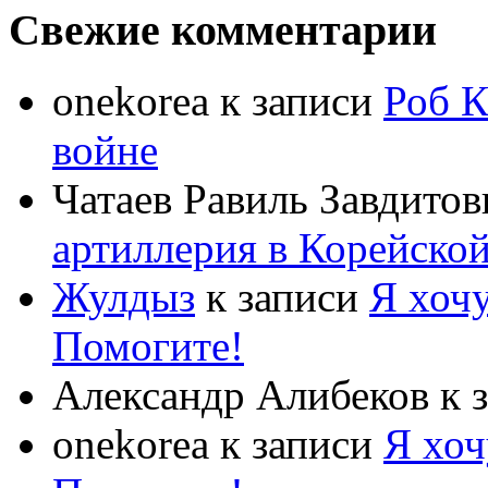
Свежие комментарии
onekorea
к записи
Роб К
войне
Чатаев Равиль Завдитов
артиллерия в Корейско
Жулдыз
к записи
Я хочу
Помогите!
Александр Алибеков
к 
onekorea
к записи
Я хоч