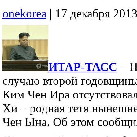
onekorea
|
17 декабря 201
ИТАР-ТАСС
– Н
случаю второй годовщины
Ким Чен Ира отсутствовал
Хи – родная тетя нынешн
Чен Ына. Об этом сообщи