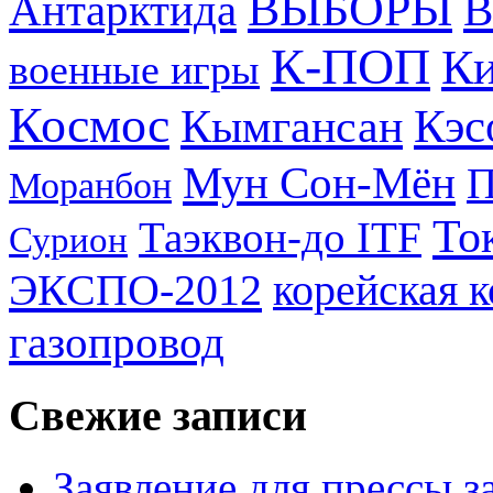
ВЫБОРЫ
Антарктида
В
К-ПОП
Ки
военные игры
Космос
Кэс
Кымгансан
Мун Сон-Мён
Моранбон
То
Таэквон-до ITF
Сурион
ЭКСПО-2012
корейская 
газопровод
Свежие записи
Заявление для прессы 