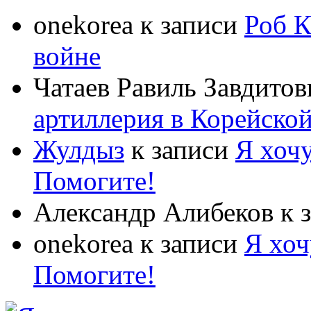
onekorea
к записи
Роб К
войне
Чатаев Равиль Завдитов
артиллерия в Корейско
Жулдыз
к записи
Я хочу
Помогите!
Александр Алибеков
к 
onekorea
к записи
Я хоч
Помогите!