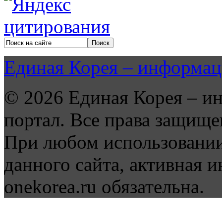
Единая Корея – информац
© 2026 Единая Корея – и
портал. Все права защище
При любом использовании
данного сайта, активная и
onekorea.ru обязательна.