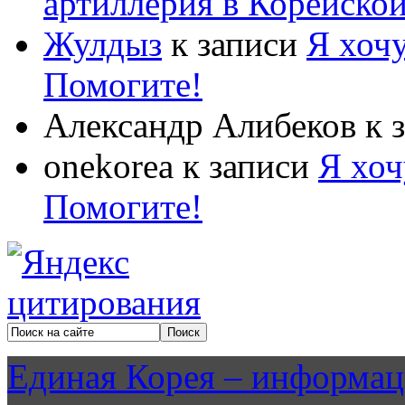
артиллерия в Корейско
Жулдыз
к записи
Я хочу
Помогите!
Александр Алибеков
к 
onekorea
к записи
Я хоч
Помогите!
Единая Корея – информац