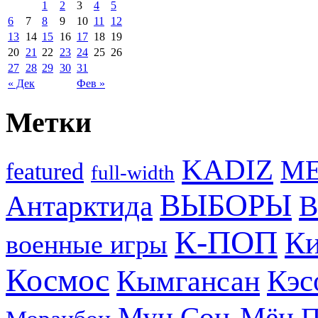
1
2
3
4
5
6
7
8
9
10
11
12
13
14
15
16
17
18
19
20
21
22
23
24
25
26
27
28
29
30
31
« Дек
Фев »
Метки
KADIZ
M
featured
full-width
ВЫБОРЫ
Антарктида
В
К-ПОП
Ки
военные игры
Космос
Кэс
Кымгансан
Мун Сон-Мён