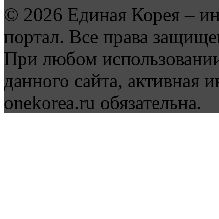
© 2026 Единая Корея – и
портал. Все права защище
При любом использовании
данного сайта, активная и
onekorea.ru обязательна.