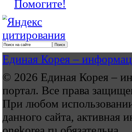
Помогите!
Единая Корея – информац
© 2026 Единая Корея – и
портал. Все права защище
При любом использовании
данного сайта, активная и
onekorea.ru обязательна.