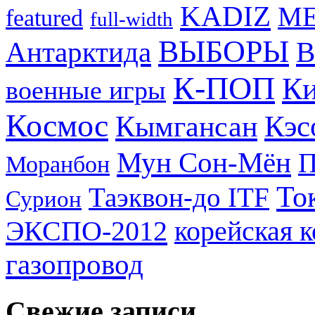
KADIZ
M
featured
full-width
ВЫБОРЫ
Антарктида
В
К-ПОП
Ки
военные игры
Космос
Кэс
Кымгансан
Мун Сон-Мён
Моранбон
То
Таэквон-до ITF
Сурион
ЭКСПО-2012
корейская 
газопровод
Свежие записи