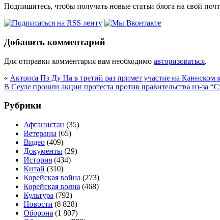
Подпишитесь, чтобы получать новые статьи блога на свой поч
Добавить комментарий
Для отправки комментария вам необходимо
авторизоваться
.
«
Актриса Пэ Ду На в третий раз примет участие на Каннском
В Сеуле прошли акции протеста против правительства из-за “С
Рубрики
Афганистан
(35)
Ветераны
(65)
Видео
(409)
Документы
(29)
История
(434)
Китай
(310)
Корейская война
(273)
Корейская волна
(468)
Культура
(792)
Новости
(8 828)
Оборона
(1 807)