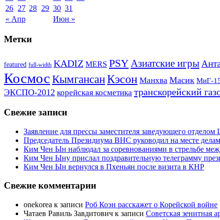
26
27
28
29
30
31
« Апр
Июн »
Метки
PSY
Азиатские игры
KADIZ
Анта
MERS
featured
full-width
Космос
Кэсон
Кымгансан
Масик
Манхва
МиГ-1
транскорейский газ
ЭКСПО-2012
корейская косметика
Свежие записи
Заявление для прессы заместителя заведующего отдело
Председатель Президиума ВНС руководил на месте делам
Ким Чен Ын наблюдал за соревнованиями в стрельбе ме
Ким Чен Ыну прислал поздравительную телеграмму пре
Ким Чен Ын вернулся в Пхеньян после визита в КНР
Свежие комментарии
onekorea
к записи
Роб Коэн расскажет о Корейской войне
Чатаев Равиль Завдитович
к записи
Советская зенитная а