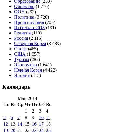
Образование
(233)
Общество
(1 770)
ООН
(292)
Политика
(3 720)
Происшествия
(703)
Пхёнчхан 2018
(191)
Религия
(119)
Россия
(2 116)
Северная Корея
(3 489)
Спорт
(465)
США
(1 057)
Туризм
(282)
Экономика
(1 641)
Южная Корея
(4 422)
Япония
(313)
Календарь
Май 2014
Пн
Вт
Ср
Чт
Пт
Сб
Вс
1
2
3
4
5
6
7
8
9
10
11
12
13
14
15
16
17
18
19
20
21
22
23
24
25