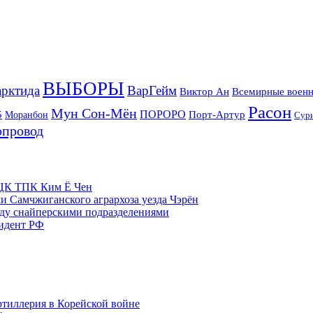
ВЫБОРЫ
рктида
ВарГейм
Всемирные военн
Виктор Ан
Расон
Мун Сон-Мён
5
ПОРОРО
Порт-Артур
Моранбон
Сур
опровод
м ЦК ТПК Ким Ё Чен
и Самчжиганского агрархоза уезда Чэрён
жду снайперскими подразделениями
зидент РФ
ртиллерия в Корейской войне