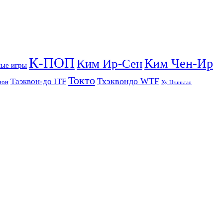
К-ПОП
Ким Чен-Ир
Ким Ир-Сен
ые игры
Токто
Тхэквондо WTF
Таэквон-до ITF
ион
Ху Цзиньтао