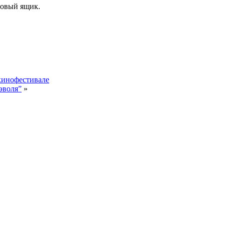
товый ящик.
 кинофестивале
эволя”
»