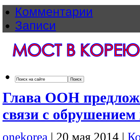
Комментарии
Записи
Глава ООН предло
связи с обрушением
onekorea
|
20 мая 2014
|
Ко