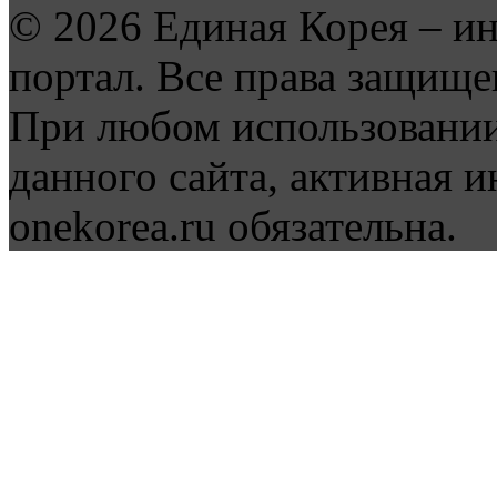
© 2026 Единая Корея – и
портал. Все права защище
При любом использовании
данного сайта, активная и
onekorea.ru обязательна.