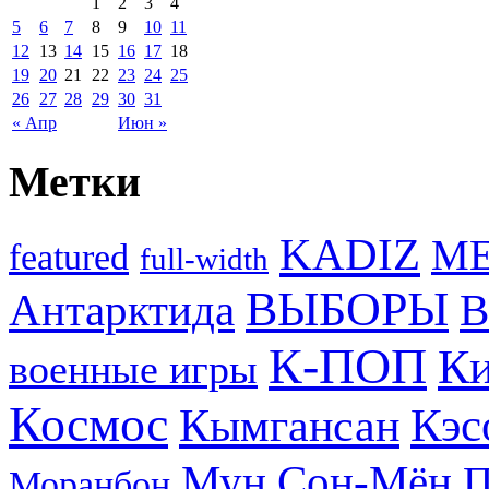
1
2
3
4
5
6
7
8
9
10
11
12
13
14
15
16
17
18
19
20
21
22
23
24
25
26
27
28
29
30
31
« Апр
Июн »
Метки
KADIZ
M
featured
full-width
ВЫБОРЫ
Антарктида
В
К-ПОП
Ки
военные игры
Космос
Кэс
Кымгансан
Мун Сон-Мён
Моранбон