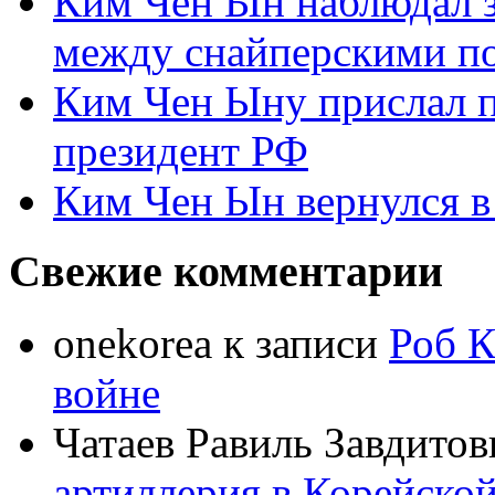
Ким Чен Ын наблюдал з
между снайперскими п
Ким Чен Ыну прислал 
президент РФ
Ким Чен Ын вернулся в
Свежие комментарии
onekorea
к записи
Роб К
войне
Чатаев Равиль Завдитов
артиллерия в Корейско