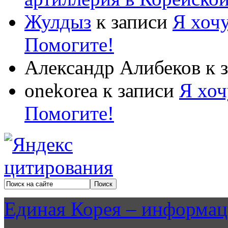
Жулдыз
к записи
Я хочу
Помогите!
Александр Алибеков
к 
onekorea
к записи
Я хоч
Помогите!
Единая Корея – информац