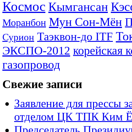
Космос
Кэс
Кымгансан
Мун Сон-Мён
Моранбон
То
Таэквон-до ITF
Сурион
ЭКСПО-2012
корейская 
газопровод
Свежие записи
Заявление для прессы 
отделом ЦК ТПК Ким Ё
Председатель Президиу