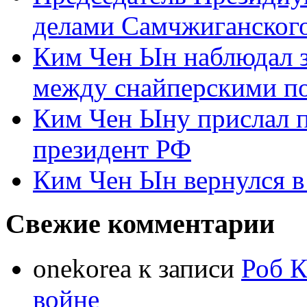
делами Самчжиганского
Ким Чен Ын наблюдал з
между снайперскими п
Ким Чен Ыну прислал 
президент РФ
Ким Чен Ын вернулся в
Свежие комментарии
onekorea
к записи
Роб К
войне