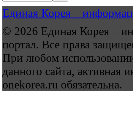
Единая Корея – информац
© 2026 Единая Корея – и
портал. Все права защище
При любом использовании
данного сайта, активная и
onekorea.ru обязательна.