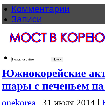
Комментарии
Записи
Южнокорейские акт
шары с печеньем н
onekorea
|
31 июля 2014
|