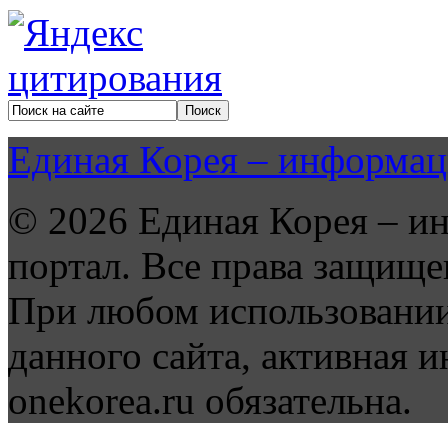
Единая Корея – информац
© 2026 Единая Корея – и
портал. Все права защище
При любом использовании
данного сайта, активная и
onekorea.ru обязательна.