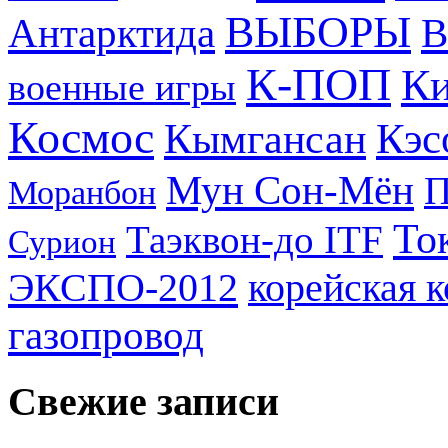
ВЫБОРЫ
Антарктида
В
К-ПОП
Ки
военные игры
Космос
Кэс
Кымгансан
Мун Сон-Мён
Моранбон
То
Таэквон-до ITF
Сурион
ЭКСПО-2012
корейская 
газопровод
Свежие записи