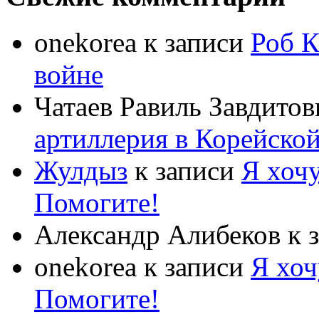
onekorea
к записи
Роб К
войне
Чатаев Равиль Завдитов
артиллерия в Корейско
Жулдыз
к записи
Я хочу
Помогите!
Александр Алибеков
к 
onekorea
к записи
Я хоч
Помогите!