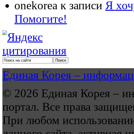
onekorea
к записи
Я хоч
Помогите!
Единая Корея – информац
© 2026 Единая Корея – и
портал. Все права защище
При любом использовании
данного сайта, активная и