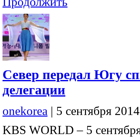
Продолжить
Север передал Югу сп
делегации
onekorea
|
5 сентября 201
KBS WORLD – 5 сентября