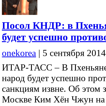
Посол КНДР: в Пхенья
будет успешно против
onekorea
|
5 сентября 201
ИТАР-ТАСС – В Пхеньяне 
народ будет успешно про
санкциям извне. Об этом 
Москве Ким Хён Чжун на 