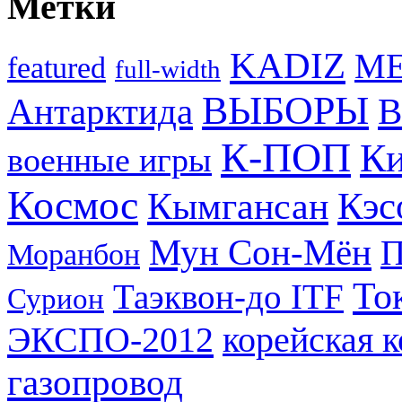
Метки
KADIZ
M
featured
full-width
ВЫБОРЫ
Антарктида
В
К-ПОП
Ки
военные игры
Космос
Кэс
Кымгансан
Мун Сон-Мён
Моранбон
То
Таэквон-до ITF
Сурион
ЭКСПО-2012
корейская 
газопровод