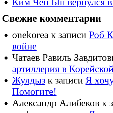
Ким Чен Ын вернулся в
Свежие комментарии
onekorea
к записи
Роб К
войне
Чатаев Равиль Завдитов
артиллерия в Корейско
Жулдыз
к записи
Я хочу
Помогите!
Александр Алибеков
к 