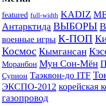
KADIZ
M
featured
full-width
ВЫБОРЫ
Антарктида
В
К-ПОП
Ки
военные игры
Космос
Кэс
Кымгансан
Мун Сон-Мён
Моранбон
То
Таэквон-до ITF
Сурион
ЭКСПО-2012
корейская 
газопровод