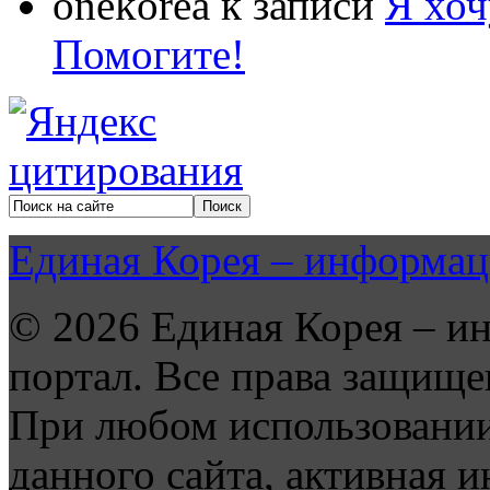
onekorea
к записи
Я хоч
Помогите!
Единая Корея – информац
© 2026 Единая Корея – и
портал. Все права защище
При любом использовании
данного сайта, активная и