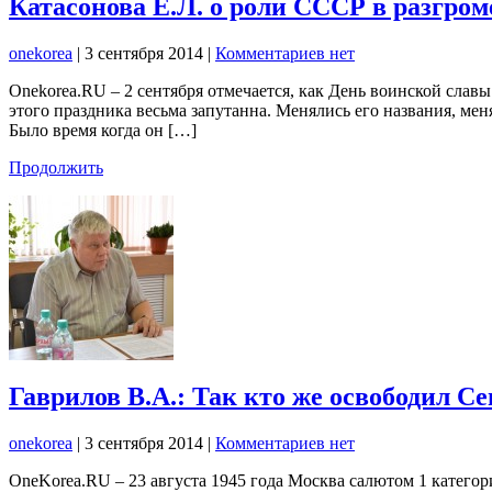
Катасонова Е.Л. о роли СССР в разгро
onekorea
|
3 сентября 2014
|
Комментариев нет
Onekorea.RU – 2 сентября отмечается, как День воинской сла
этого праздника весьма запутанна. Менялись его названия, мен
Было время когда он […]
Продолжить
Гаврилов В.А.: Так кто же освободил С
onekorea
|
3 сентября 2014
|
Комментариев нет
OneKorea.RU – 23 августа 1945 года Москва салютом 1 категор