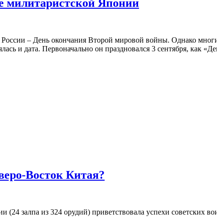
ме милитаристской Японии
вы России – День окончания Второй мировой войны. Однако мног
ялась и дата. Первоначально он праздновался 3 сентября, как «
еверо-Восток Китая?
ии (24 залпа из 324 орудий) приветствовала успехи советских в