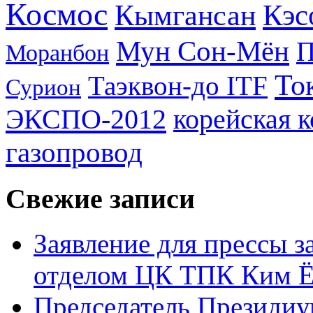
Космос
Кэс
Кымгансан
Мун Сон-Мён
Моранбон
То
Таэквон-до ITF
Сурион
ЭКСПО-2012
корейская 
газопровод
Свежие записи
Заявление для прессы 
отделом ЦК ТПК Ким Ё
Председатель Президиу