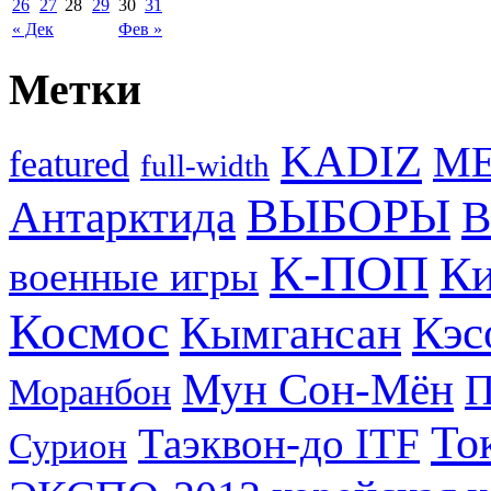
26
27
28
29
30
31
« Дек
Фев »
Метки
KADIZ
M
featured
full-width
ВЫБОРЫ
Антарктида
В
К-ПОП
Ки
военные игры
Космос
Кэс
Кымгансан
Мун Сон-Мён
Моранбон
То
Таэквон-до ITF
Сурион