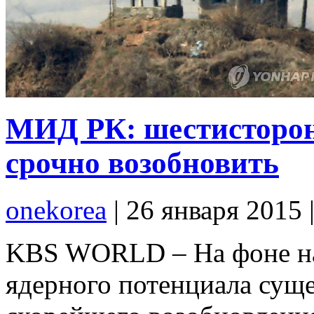
МИД РК: шестисторон
срочно возобновить
onekorea
|
26 января 2015
KBS WORLD – На фоне на
ядерного потенциала сущ