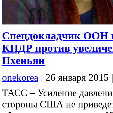
Спецдокладчик ООН п
КНДР против увелич
Пхеньян
onekorea
|
26 января 2015
ТАСС – Усиление давления
стороны США не приведет