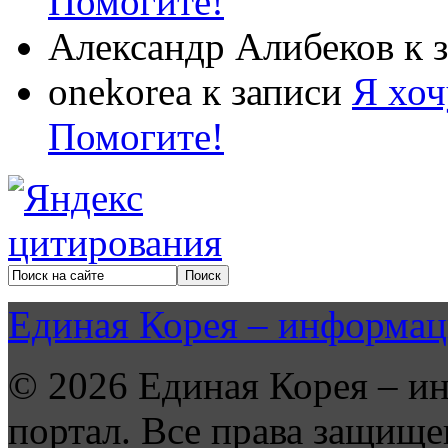
Помогите!
Александр Алибеков
к 
onekorea
к записи
Я хоч
Помогите!
Единая Корея – информац
© 2026 Единая Корея – и
портал. Все права защище