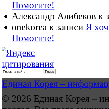
Помогите!
Александр Алибеков
к 
onekorea
к записи
Я хоч
Помогите!
Единая Корея – информац
© 2026 Единая Корея – и