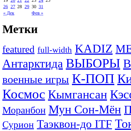
19
20
21
22
23
24
25
26
27
28
29
30
31
« Дек
Фев »
Метки
KADIZ
M
featured
full-width
ВЫБОРЫ
Антарктида
В
К-ПОП
Ки
военные игры
Космос
Кэс
Кымгансан
Мун Сон-Мён
Моранбон
То
Таэквон-до ITF
Сурион