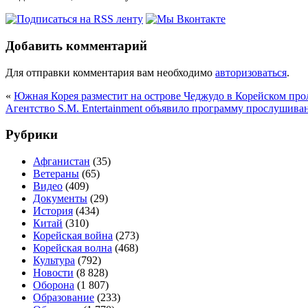
Добавить комментарий
Для отправки комментария вам необходимо
авторизоваться
.
«
Южная Корея разместит на острове Чеджудо в Корейском про
Агентство S.M. Entertainment объявило программу прослушиван
Рубрики
Афганистан
(35)
Ветераны
(65)
Видео
(409)
Документы
(29)
История
(434)
Китай
(310)
Корейская война
(273)
Корейская волна
(468)
Культура
(792)
Новости
(8 828)
Оборона
(1 807)
Образование
(233)