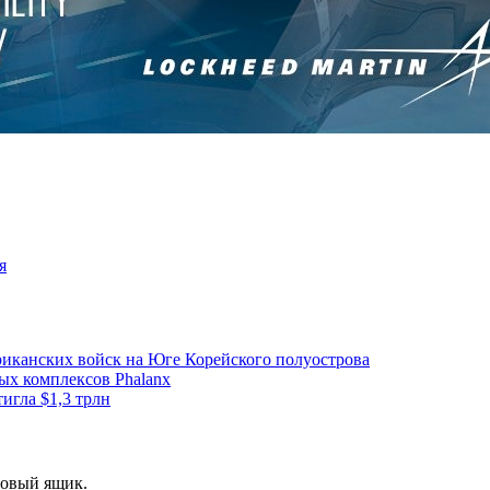
я
риканских войск на Юге Корейского полуострова
ых комплексов Phalanx
игла $1,3 трлн
товый ящик.