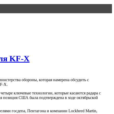
для KF-X
нистерства обороны, которая намерена обсудить с
F-X.
 четыре ключевые технологии, которые касаются радара с
ая позиция США была подтверждена в ходе октябрьской
елями госдепа, Пентагона и компании Lockheed Martin,