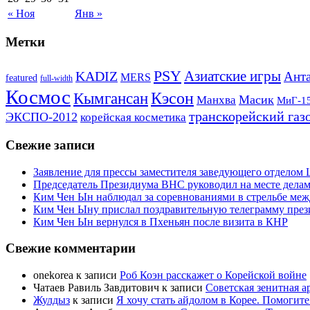
« Ноя
Янв »
Метки
PSY
Азиатские игры
KADIZ
Анта
MERS
featured
full-width
Космос
Кэсон
Кымгансан
Масик
Манхва
МиГ-1
транскорейский газ
ЭКСПО-2012
корейская косметика
Свежие записи
Заявление для прессы заместителя заведующего отдело
Председатель Президиума ВНС руководил на месте делам
Ким Чен Ын наблюдал за соревнованиями в стрельбе ме
Ким Чен Ыну прислал поздравительную телеграмму пре
Ким Чен Ын вернулся в Пхеньян после визита в КНР
Свежие комментарии
onekorea
к записи
Роб Коэн расскажет о Корейской войне
Чатаев Равиль Завдитович
к записи
Советская зенитная а
Жулдыз
к записи
Я хочу стать айдолом в Корее. Помогите