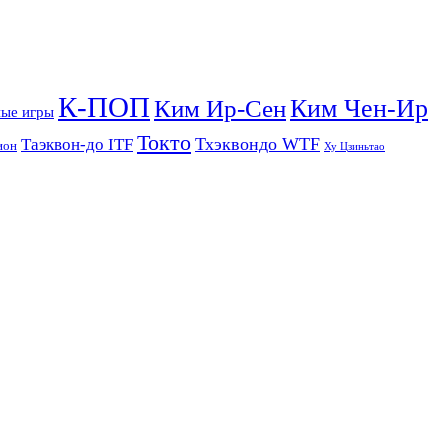
К-ПОП
Ким Чен-Ир
Ким Ир-Сен
ые игры
Токто
Тхэквондо WTF
Таэквон-до ITF
ион
Ху Цзиньтао