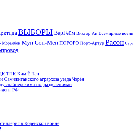
ВЫБОРЫ
рктида
ВарГейм
Всемирные военн
Виктор Ан
Расон
Мун Сон-Мён
5
ПОРОРО
Порт-Артур
Моранбон
Сур
опровод
м ЦК ТПК Ким Ё Чен
и Самчжиганского агрархоза уезда Чэрён
жду снайперскими подразделениями
зидент РФ
ртиллерия в Корейской войне
!