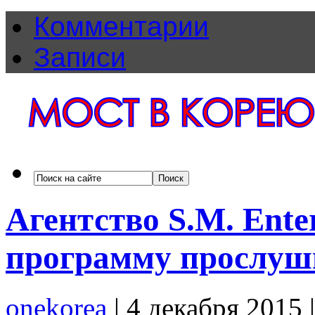
Комментарии
Записи
Агентство S.M. Ente
программу прослуши
onekorea
|
4 декабря 2015