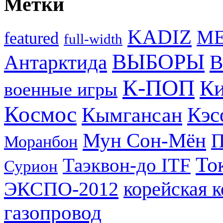
Метки
KADIZ
M
featured
full-width
ВЫБОРЫ
Антарктида
В
К-ПОП
Ки
военные игры
Космос
Кэс
Кымгансан
Мун Сон-Мён
Моранбон
То
Таэквон-до ITF
Сурион
ЭКСПО-2012
корейская 
газопровод