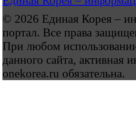
Единая Корея – информац
© 2026 Единая Корея – и
портал. Все права защище
При любом использовании
данного сайта, активная и
onekorea.ru обязательна.