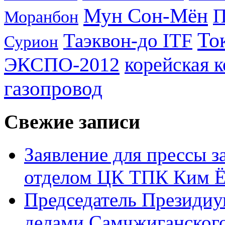
Мун Сон-Мён
Моранбон
То
Таэквон-до ITF
Сурион
ЭКСПО-2012
корейская 
газопровод
Свежие записи
Заявление для прессы 
отделом ЦК ТПК Ким Ё
Председатель Президиу
делами Самчжиганского