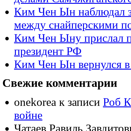
Ким Чен Ын наблюдал з
между снайперскими п
Ким Чен Ыну прислал 
президент РФ
Ким Чен Ын вернулся в
Свежие комментарии
onekorea
к записи
Роб К
войне
Чатаев Равиль Завдитов