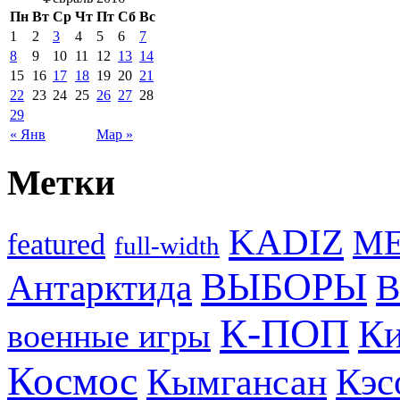
Пн
Вт
Ср
Чт
Пт
Сб
Вс
1
2
3
4
5
6
7
8
9
10
11
12
13
14
15
16
17
18
19
20
21
22
23
24
25
26
27
28
29
« Янв
Мар »
Метки
KADIZ
M
featured
full-width
ВЫБОРЫ
Антарктида
В
К-ПОП
Ки
военные игры
Космос
Кэс
Кымгансан