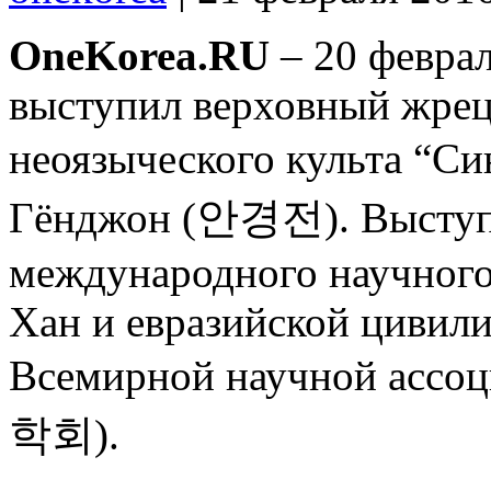
OneKorea.RU
– 20 февра
выступил верховный жре
неоязыческого культа “С
Гёнджон (안경전). Выступл
международного научного
Хан и евразийской цивил
Всемирной научной асс
학회).