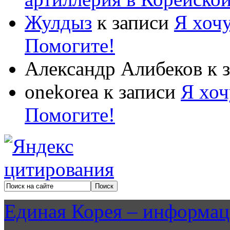
Жулдыз
к записи
Я хочу
Помогите!
Александр Алибеков
к 
onekorea
к записи
Я хоч
Помогите!
Единая Корея – информац