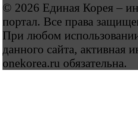
© 2026 Единая Корея – и
портал. Все права защище
При любом использовании
данного сайта, активная и
onekorea.ru обязательна.