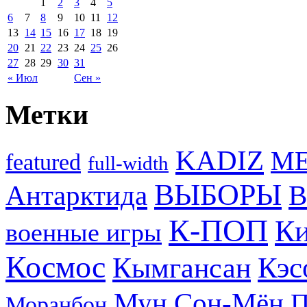
1
2
3
4
5
6
7
8
9
10
11
12
13
14
15
16
17
18
19
20
21
22
23
24
25
26
27
28
29
30
31
« Июл
Сен »
Метки
KADIZ
M
featured
full-width
ВЫБОРЫ
Антарктида
В
К-ПОП
Ки
военные игры
Космос
Кэс
Кымгансан
Мун Сон-Мён
Моранбон