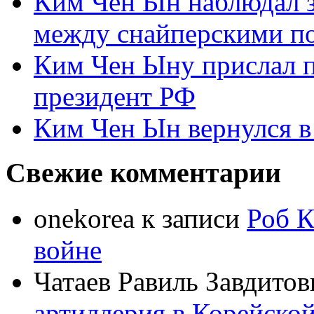
Ким Чен Ын наблюдал з
между снайперскими п
Ким Чен Ыну прислал 
президент РФ
Ким Чен Ын вернулся в
Свежие комментарии
onekorea
к записи
Роб К
войне
Чатаев Равиль Завдитов
артиллерия в Корейско