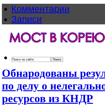
Комментарии
Записи
Обнародованы резул
по делу о нелегаль
ресурсов из КНДР