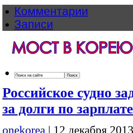
Комментарии
Записи
Российское судно з
за долги по зарпла
onekorea
|
12 декабря 201