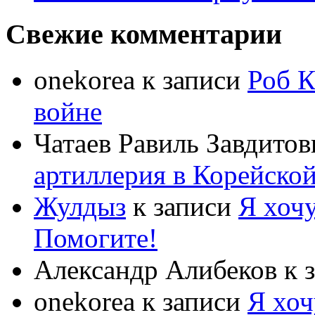
Свежие комментарии
onekorea
к записи
Роб К
войне
Чатаев Равиль Завдитов
артиллерия в Корейско
Жулдыз
к записи
Я хочу
Помогите!
Александр Алибеков
к 
onekorea
к записи
Я хоч