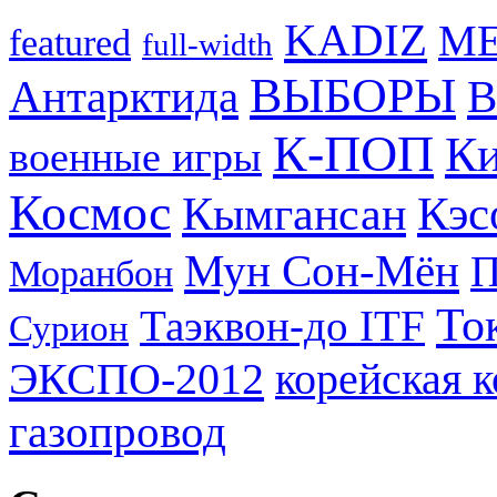
KADIZ
M
featured
full-width
ВЫБОРЫ
Антарктида
В
К-ПОП
Ки
военные игры
Космос
Кэс
Кымгансан
Мун Сон-Мён
Моранбон
То
Таэквон-до ITF
Сурион
ЭКСПО-2012
корейская 
газопровод