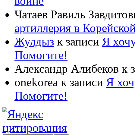
войне
Чатаев Равиль Завдитов
артиллерия в Корейско
Жулдыз
к записи
Я хочу
Помогите!
Александр Алибеков
к 
onekorea
к записи
Я хоч
Помогите!