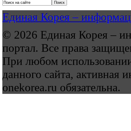
Единая Корея – информац
© 2026 Единая Корея – и
портал. Все права защище
При любом использовании
данного сайта, активная и
onekorea.ru обязательна.