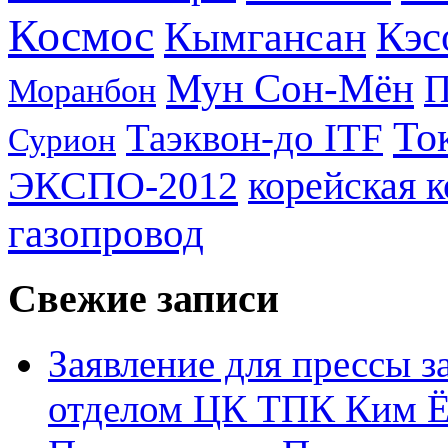
Космос
Кэс
Кымгансан
Мун Сон-Мён
Моранбон
То
Таэквон-до ITF
Сурион
ЭКСПО-2012
корейская 
газопровод
Свежие записи
Заявление для прессы 
отделом ЦК ТПК Ким Ё