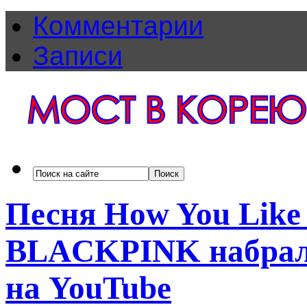
Комментарии
Записи
Песня How You Like
BLACKPINK набрала
на YouTube