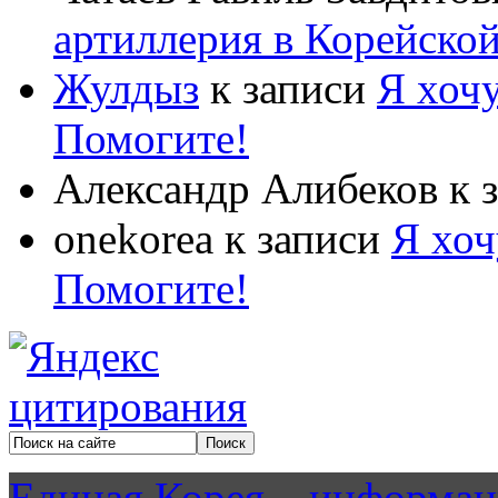
артиллерия в Корейско
Жулдыз
к записи
Я хочу
Помогите!
Александр Алибеков
к 
onekorea
к записи
Я хоч
Помогите!
Единая Корея – информац