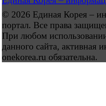
© 2026 Единая Корея – и
портал. Все права защище
При любом использовании
данного сайта, активная и
onekorea.ru обязательна.