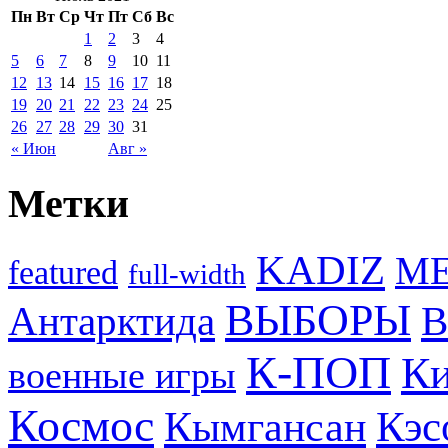
Пн
Вт
Ср
Чт
Пт
Сб
Вс
1
2
3
4
5
6
7
8
9
10
11
12
13
14
15
16
17
18
19
20
21
22
23
24
25
26
27
28
29
30
31
« Июн
Авг »
Метки
KADIZ
M
featured
full-width
ВЫБОРЫ
Антарктида
В
К-ПОП
Ки
военные игры
Космос
Кэс
Кымгансан