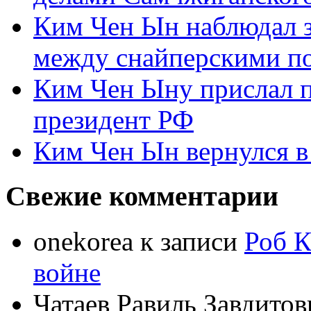
Ким Чен Ын наблюдал з
между снайперскими п
Ким Чен Ыну прислал 
президент РФ
Ким Чен Ын вернулся в
Свежие комментарии
onekorea
к записи
Роб К
войне
Чатаев Равиль Завдитов