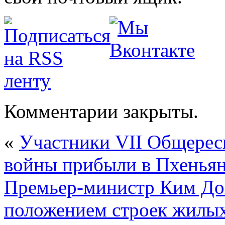
Комментарии закрыты.
«
Участники VII Общересп
войны прибыли в Пхенья
Премьер-министр Ким Док
положением строек жилых