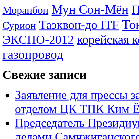
Мун Сон-Мён
Моранбон
То
Таэквон-до ITF
Сурион
ЭКСПО-2012
корейская 
газопровод
Свежие записи
Заявление для прессы 
отделом ЦК ТПК Ким Ё
Председатель Президиу
делами Самчжиганского