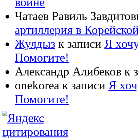
войне
Чатаев Равиль Завдитов
артиллерия в Корейско
Жулдыз
к записи
Я хочу
Помогите!
Александр Алибеков
к 
onekorea
к записи
Я хоч
Помогите!