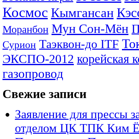
Космос
Кэс
Кымгансан
Мун Сон-Мён
Моранбон
То
Таэквон-до ITF
Сурион
ЭКСПО-2012
корейская 
газопровод
Свежие записи
Заявление для прессы 
отделом ЦК ТПК Ким Ё