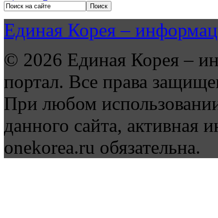
Единая Корея – информац
© 2026 Единая Корея – и
портал. Все права защище
При любом использовании
данного сайта, активная и
onekorea.ru обязательна.