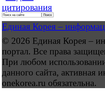
Единая Корея – информац
© 2026 Единая Корея – и
портал. Все права защище
При любом использовании
данного сайта, активная и
onekorea.ru обязательна.