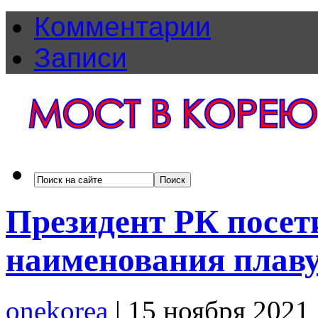
Комментарии
Записи
Президент РК посе
наименования плаву
onekorea
|
15 ноября 2021