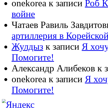
onekorea
к записи
Роб К
войне
Чатаев Равиль Завдитов
артиллерия в Корейско
Жулдыз
к записи
Я хочу
Помогите!
Александр Алибеков
к 
onekorea
к записи
Я хоч
Помогите!