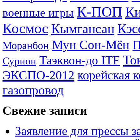
К-ПОП
Ки
военные игры
Космос
Кэс
Кымгансан
Мун Сон-Мён
Моранбон
То
Таэквон-до ITF
Сурион
ЭКСПО-2012
корейская 
газопровод
Свежие записи
Заявление для прессы 