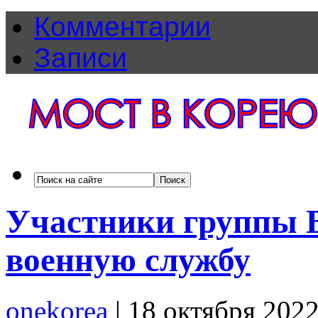
Комментарии
Записи
Участники группы B
военную службу
onekorea
|
18 октября 202