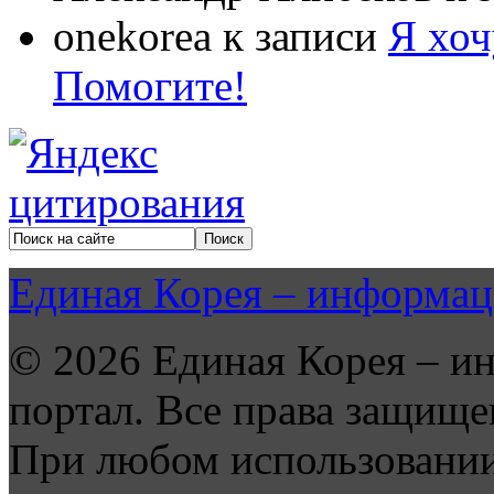
onekorea
к записи
Я хоч
Помогите!
Единая Корея – информац
© 2026 Единая Корея – и
портал. Все права защище
При любом использовании