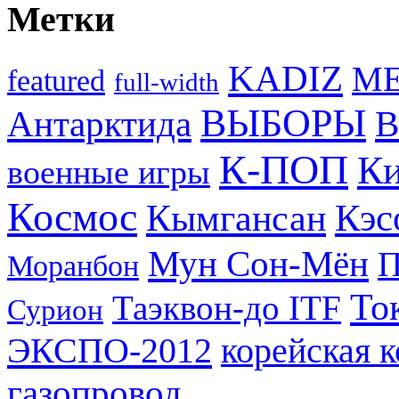
Метки
KADIZ
M
featured
full-width
ВЫБОРЫ
Антарктида
В
К-ПОП
Ки
военные игры
Космос
Кэс
Кымгансан
Мун Сон-Мён
Моранбон
То
Таэквон-до ITF
Сурион
ЭКСПО-2012
корейская 
газопровод