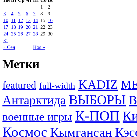
Пн
Вт
Ср
Чт
Пт
Сб
Вс
1
2
3
4
5
6
7
8
9
10
11
12
13
14
15
16
17
18
19
20
21
22
23
24
25
26
27
28
29
30
31
« Сен
Ноя »
Метки
KADIZ
M
featured
full-width
ВЫБОРЫ
Антарктида
В
К-ПОП
Ки
военные игры
Космос
Кэс
Кымгансан