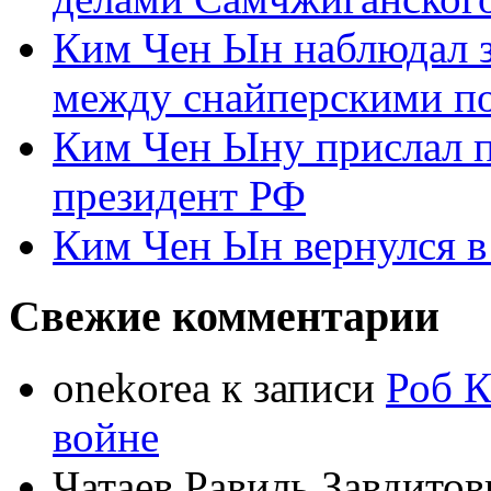
Ким Чен Ын наблюдал з
между снайперскими п
Ким Чен Ыну прислал 
президент РФ
Ким Чен Ын вернулся в
Свежие комментарии
onekorea
к записи
Роб К
войне
Чатаев Равиль Завдитов