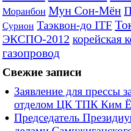
Мун Сон-Мён
Моранбон
То
Таэквон-до ITF
Сурион
ЭКСПО-2012
корейская 
газопровод
Свежие записи
Заявление для прессы 
отделом ЦК ТПК Ким Ё
Председатель Президиу
делами Самчжиганского