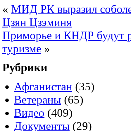
«
МИД РК выразил соболез
Цзян Цзэминя
Приморье и КНДР будут р
туризме
»
Рубрики
Афганистан
(35)
Ветераны
(65)
Видео
(409)
Документы
(29)