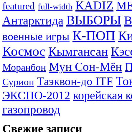
KADIZ
M
featured
full-width
ВЫБОРЫ
Антарктида
В
К-ПОП
Ки
военные игры
Космос
Кэс
Кымгансан
Мун Сон-Мён
Моранбон
То
Таэквон-до ITF
Сурион
ЭКСПО-2012
корейская 
газопровод
Свежие записи