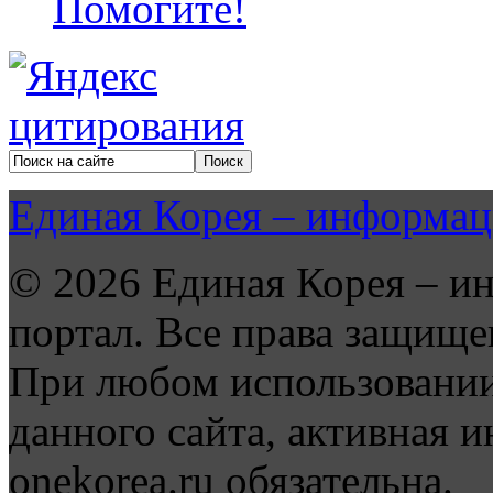
Помогите!
Единая Корея – информац
© 2026 Единая Корея – и
портал. Все права защище
При любом использовании
данного сайта, активная и
onekorea.ru обязательна.