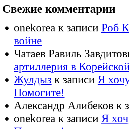
Свежие комментарии
onekorea
к записи
Роб К
войне
Чатаев Равиль Завдитов
артиллерия в Корейско
Жулдыз
к записи
Я хочу
Помогите!
Александр Алибеков
к 
onekorea
к записи
Я хоч