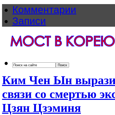
Комментарии
Записи
Ким Чен Ын выразил
связи со смертью эк
Цзян Цзэминя