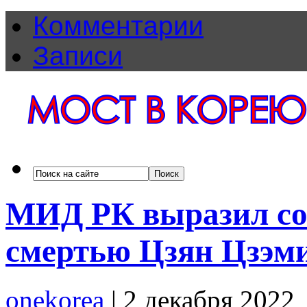
Комментарии
Записи
МИД РК выразил соб
смертью Цзян Цзэм
onekorea
|
2 декабря 2022