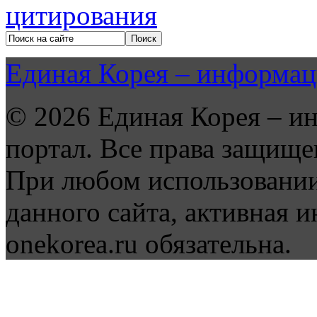
Единая Корея – информац
© 2026 Единая Корея – и
портал. Все права защище
При любом использовании
данного сайта, активная и
onekorea.ru обязательна.