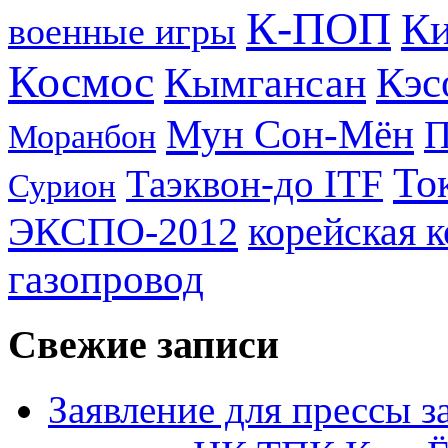
К-ПОП
Ки
военные игры
Космос
Кэс
Кымгансан
Мун Сон-Мён
Моранбон
То
Таэквон-до ITF
Сурион
ЭКСПО-2012
корейская 
газопровод
Свежие записи
Заявление для прессы 