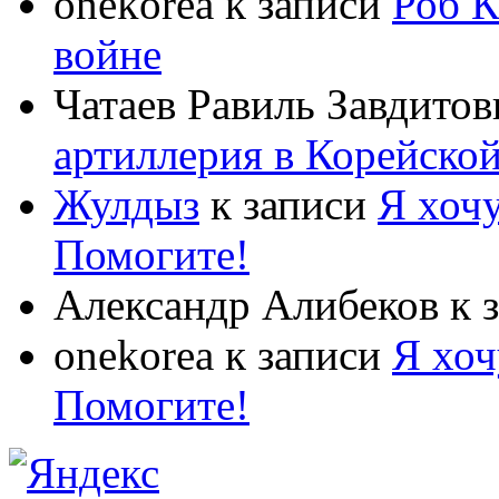
onekorea
к записи
Роб К
войне
Чатаев Равиль Завдитов
артиллерия в Корейско
Жулдыз
к записи
Я хочу
Помогите!
Александр Алибеков
к 
onekorea
к записи
Я хоч
Помогите!