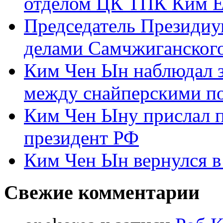
отделом ЦК ТПК Ким Ё
Председатель Президиу
делами Самчжиганского
Ким Чен Ын наблюдал з
между снайперскими п
Ким Чен Ыну прислал 
президент РФ
Ким Чен Ын вернулся в
Свежие комментарии