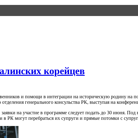
халинских корейцев
твенников и помощи в интеграции на историческую родину на п
отделения генерального консульства РК, выступая на конферен
заявки на участие в программе следует подать до 30 июня. Под
ми в РК могут перебраться их супруги и прямые потомки с супру