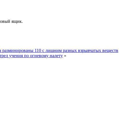
товый ящик.
на разминированы 110 с лишним разных взрывчатых веществ
трел учения по огневому налету
»