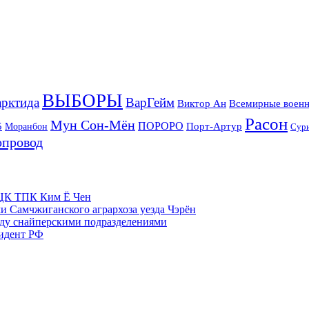
ВЫБОРЫ
рктида
ВарГейм
Всемирные военн
Виктор Ан
Расон
Мун Сон-Мён
5
ПОРОРО
Порт-Артур
Моранбон
Сур
опровод
м ЦК ТПК Ким Ё Чен
и Самчжиганского агрархоза уезда Чэрён
жду снайперскими подразделениями
зидент РФ