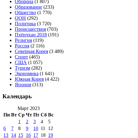
Оборона
(1 807)
Образование
(233)
Общество
(1 770)
ООН
(292)
Политика
(3 720)
Происшествия
(703)
Пхёнчхан 2018
(191)
Религия
(119)
Россия
(2 116)
Северная Корея
(3 489)
Спорт
(465)
США
(1 057)
Туризм
(282)
Экономика
(1 641)
Южная Корея
(4 422)
Япония
(313)
Календарь
Март 2023
Пн
Вт
Ср
Чт
Пт
Сб
Вс
1
2
3
4
5
6
7
8
9
10
11
12
13
14
15
16
17
18
19