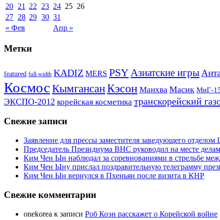
20
21
22
23
24
25
26
27
28
29
30
31
« Фев
Апр »
Метки
PSY
Азиатские игры
KADIZ
Анта
MERS
featured
full-width
Космос
Кэсон
Кымгансан
Масик
Манхва
МиГ-1
транскорейский газ
ЭКСПО-2012
корейская косметика
Свежие записи
Заявление для прессы заместителя заведующего отдело
Председатель Президиума ВНС руководил на месте делам
Ким Чен Ын наблюдал за соревнованиями в стрельбе ме
Ким Чен Ыну прислал поздравительную телеграмму пре
Ким Чен Ын вернулся в Пхеньян после визита в КНР
Свежие комментарии
onekorea
к записи
Роб Коэн расскажет о Корейской войне