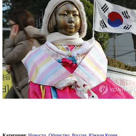
Категория
:
Новости
,
Общество
,
Россия
,
Южная Корея