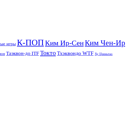
К-ПОП
Ким Чен-Ир
Ким Ир-Сен
ые игры
Токто
Тхэквондо WTF
Таэквон-до ITF
ион
Ху Цзиньтао