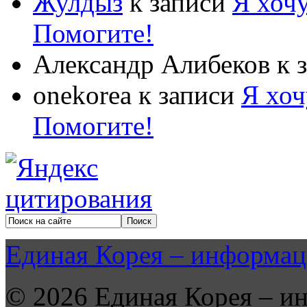
Жулдыз
к записи
Я хочу
Помогите!
Александр Алибеков
к 
onekorea
к записи
Я хоч
Помогите!
Единая Корея – информац
© 2026 Единая Корея – и