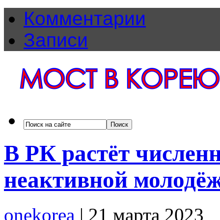
Комментарии
Записи
В РК растёт числен
неактивной молодё
onekorea
|
21 марта 2023