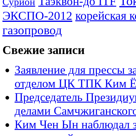
То
Таэквон-до ITF
Сурион
ЭКСПО-2012
корейская 
газопровод
Свежие записи
Заявление для прессы 
отделом ЦК ТПК Ким Ё
Председатель Президиу
делами Самчжиганского
Ким Чен Ын наблюдал з