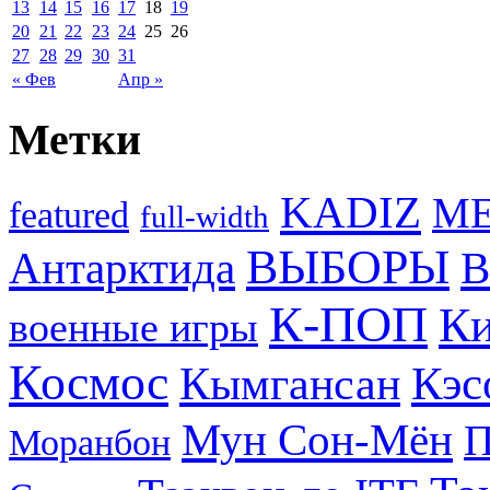
13
14
15
16
17
18
19
20
21
22
23
24
25
26
27
28
29
30
31
« Фев
Апр »
Метки
KADIZ
M
featured
full-width
ВЫБОРЫ
Антарктида
В
К-ПОП
Ки
военные игры
Космос
Кэс
Кымгансан
Мун Сон-Мён
Моранбон