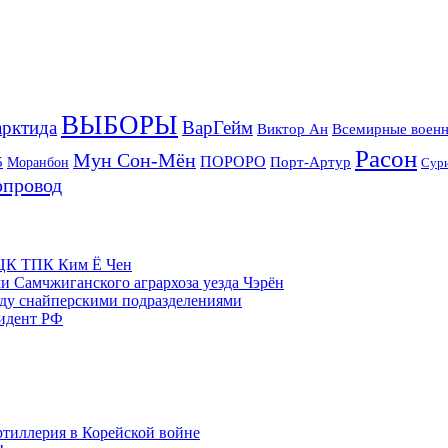
ВЫБОРЫ
рктида
ВарГейм
Всемирные военн
Виктор Ан
Расон
Мун Сон-Мён
5
ПОРОРО
Порт-Артур
Моранбон
Сур
опровод
м ЦК ТПК Ким Ё Чен
и Самчжиганского агрархоза уезда Чэрён
жду снайперскими подразделениями
зидент РФ
ртиллерия в Корейской войне