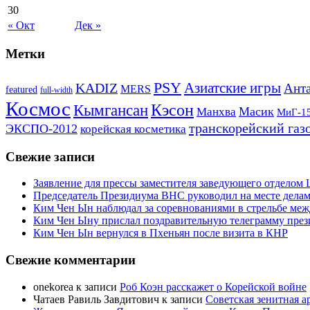
30
« Окт
Дек »
Метки
PSY
Азиатские игры
KADIZ
Анта
MERS
featured
full-width
Космос
Кэсон
Кымгансан
Масик
Манхва
МиГ-1
транскорейский газ
ЭКСПО-2012
корейская косметика
Свежие записи
Заявление для прессы заместителя заведующего отдело
Председатель Президиума ВНС руководил на месте делам
Ким Чен Ын наблюдал за соревнованиями в стрельбе ме
Ким Чен Ыну прислал поздравительную телеграмму пре
Ким Чен Ын вернулся в Пхеньян после визита в КНР
Свежие комментарии
onekorea
к записи
Роб Коэн расскажет о Корейской войне
Чатаев Равиль Завдитович
к записи
Советская зенитная а