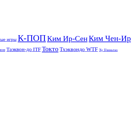
К-ПОП
Ким Чен-Ир
Ким Ир-Сен
ые игры
Токто
Тхэквондо WTF
Таэквон-до ITF
ион
Ху Цзиньтао