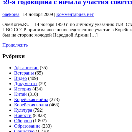
59-я годовщина с начала участия совет
onekorea
|
14 ноября 2009
|
Комментариев нет
OneKorea.RU – 14 ноября 1950 г. по личному указанию И.В. 
ПВО СССР принимавшее непосредственное участие в Корейской 
был на стороне молодой Народной Армии […]
Продолжить
Рубрики
Афганистан
(35)
Ветераны
(65)
Видео
(409)
Документы
(29)
История
(434)
Китай
(310)
Корейская война
(273)
Корейская волна
(468)
Культура
(792)
Новости
(8 828)
Оборона
(1 807)
Образование
(233)
Общество
(1 770)