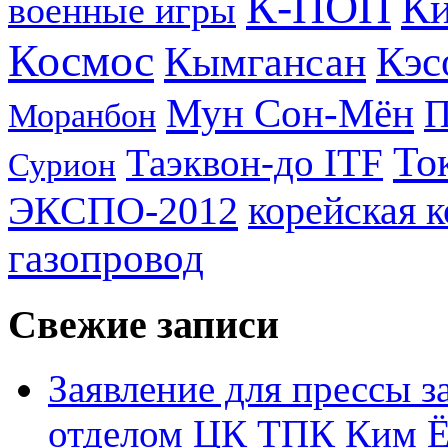
К-ПОП
Ки
военные игры
Космос
Кэс
Кымгансан
Мун Сон-Мён
Моранбон
То
Таэквон-до ITF
Сурион
ЭКСПО-2012
корейская 
газопровод
Свежие записи
Заявление для прессы 
отделом ЦК ТПК Ким Ё