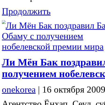
Продолжить
Ли Мён Бак поздрави
получением нобелевс
onekorea
|
16 октября 200
Агентство Ёнхап, Сеул, су