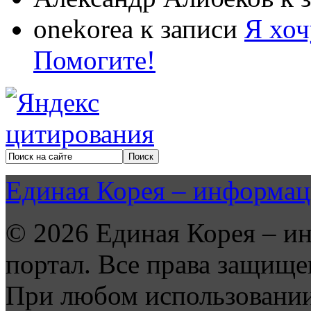
onekorea
к записи
Я хоч
Помогите!
Единая Корея – информац
© 2026 Единая Корея – и
портал. Все права защище
При любом использовании