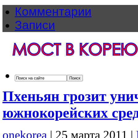
Комментарии
Записи
Пхеньян грозит уни
южнокорейских сре
onekorea
|
25 марта 2011
|