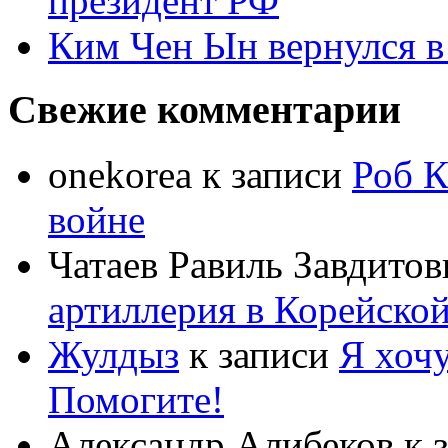
президент РФ
Ким Чен Ын вернулся в
Свежие комментарии
onekorea
к записи
Роб К
войне
Чатаев Равиль Завдитов
артиллерия в Корейско
Жулдыз
к записи
Я хочу
Помогите!
Александр Алибеков
к 