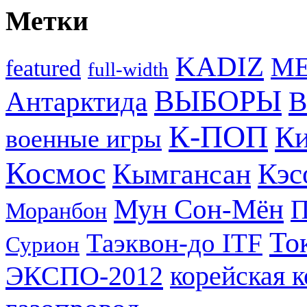
Метки
KADIZ
M
featured
full-width
ВЫБОРЫ
Антарктида
В
К-ПОП
Ки
военные игры
Космос
Кэс
Кымгансан
Мун Сон-Мён
Моранбон
То
Таэквон-до ITF
Сурион
ЭКСПО-2012
корейская 