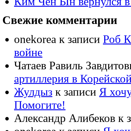
Ким Чен Ын вернулся в
Свежие комментарии
onekorea
к записи
Роб К
войне
Чатаев Равиль Завдитов
артиллерия в Корейско
Жулдыз
к записи
Я хочу
Помогите!
Александр Алибеков
к 