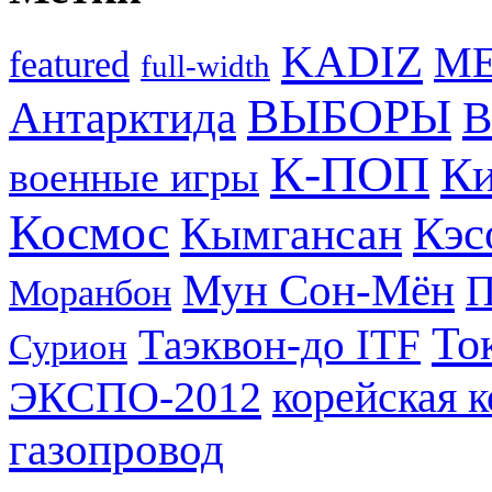
KADIZ
M
featured
full-width
ВЫБОРЫ
Антарктида
В
К-ПОП
Ки
военные игры
Космос
Кэс
Кымгансан
Мун Сон-Мён
Моранбон
То
Таэквон-до ITF
Сурион
ЭКСПО-2012
корейская 
газопровод