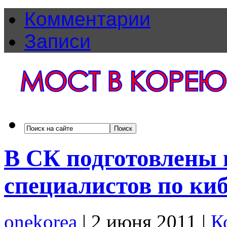
Комментарии
Записи
В СК подготовлены 
специалистов по ки
onekorea
|
2 июня 2011
|
К