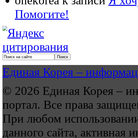
onekorea
к записи
Я хоч
Помогите!
Единая Корея – информац
© 2026 Единая Корея – и
портал. Все права защище
При любом использовании
данного сайта, активная и