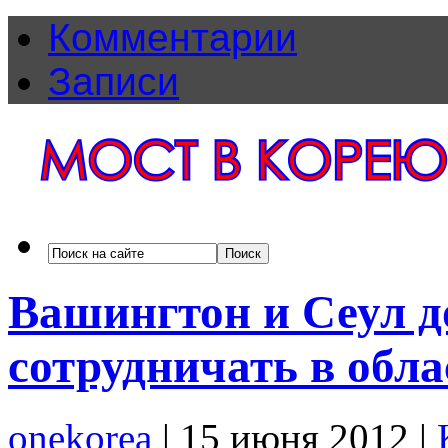
Комментарии
Записи
Вашингтон и Сеул д
сотрудничать в обла
onekorea
|
15 июня 2012
|