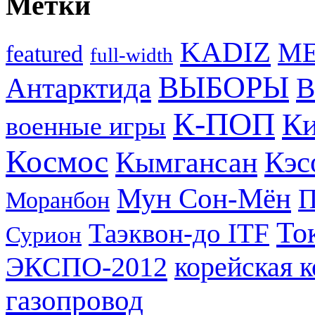
Метки
KADIZ
M
featured
full-width
ВЫБОРЫ
Антарктида
В
К-ПОП
Ки
военные игры
Космос
Кэс
Кымгансан
Мун Сон-Мён
Моранбон
То
Таэквон-до ITF
Сурион
ЭКСПО-2012
корейская 
газопровод